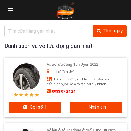
Skip
to
content
Tìm ngay
Danh sách vá vỏ lưu động gần nhất
Vá xe lưu động Tân Uyên 2022
thị xã Tân Uyên
Trên thị trường có khá nhiều đơn vị cung
cấp dịch vụ vá xe ô tô tận nơi tuy nhiên...
0933 07 24 24
Gọi số 1
Nhắn tin
Vá lốp ô tô lưu động ở Miếu Ông Cù 2022