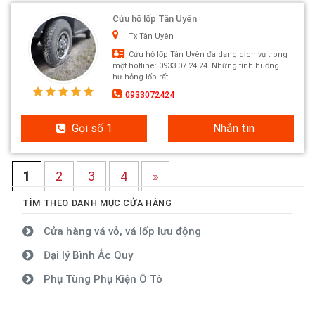
Cứu hộ lốp Tân Uyên
Tx Tân Uyên
Cứu hộ lốp Tân Uyên đa dạng dịch vụ trong
một hotline: 0933.07.24.24. Những tình huống
hư hỏng lốp rất...
0933072424
Gọi số 1
Nhắn tin
1
2
3
4
»
TÌM THEO DANH MỤC CỬA HÀNG
Cửa hàng vá vỏ, vá lốp lưu động
Đại lý Bình Ắc Quy
Phụ Tùng Phụ Kiện Ô Tô