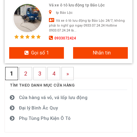
Vá xe ô tô lưu động tp Bảo Lộc
tp Bảo Lộc
Vá xe ô tô lưu động tp Bảo Lộc 24/7, không
phải lo nghĩ gọi ngay 0933.07.24.24 Hotline
0933.07.24.24 là...
0933072424
Gọi số 1
Nhắn tin
1
2
3
4
»
TÌM THEO DANH MỤC CỬA HÀNG
Cửa hàng vá vỏ, vá lốp lưu động
Đại lý Bình Ắc Quy
Phụ Tùng Phụ Kiện Ô Tô