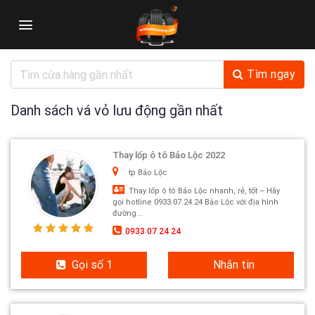
Skip
to
content
Tìm ngay
Danh sách vá vỏ lưu động gần nhất
Thay lốp ô tô Bảo Lộc 2022
tp Bảo Lộc
Thay lốp ô tô Bảo Lộc nhanh, rẻ, tốt – Hãy
gọi hotline 0933.07.24.24 Bảo Lộc với địa hình
đường...
0933 07 24 24
Gọi số 1
Nhắn tin