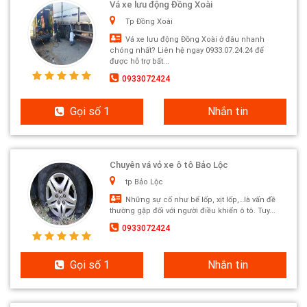
Vá xe lưu động Đồng Xoài
Tp Đồng Xoài
Vá xe lưu động Đồng Xoài ở đâu nhanh
chóng nhất? Liên hệ ngay 0933.07.24.24 để
được hỗ trợ bất...
0933072424
Gọi số 1
Nhắn tin
Chuyên vá vỏ xe ô tô Bảo Lộc
tp Bảo Lộc
Những sự cố như bể lốp, xịt lốp,…là vấn đề
thường gặp đối với người điều khiển ô tô. Tuy...
0933072424
Gọi số 1
Nhắn tin