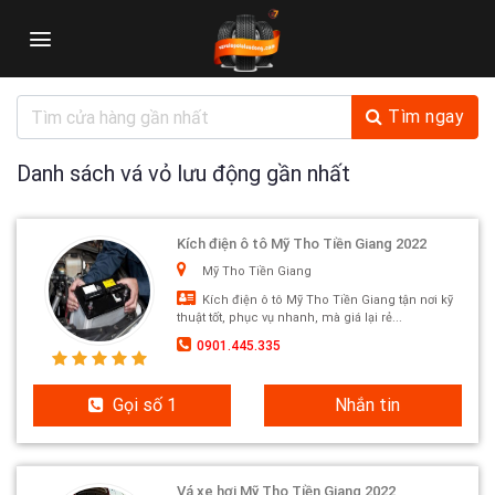
Skip
to
content
Tìm ngay
Danh sách vá vỏ lưu động gần nhất
Kích điện ô tô Mỹ Tho Tiền Giang 2022
Mỹ Tho Tiền Giang
Kích điện ô tô Mỹ Tho Tiền Giang tận nơi kỹ
thuật tốt, phục vụ nhanh, mà giá lại rẻ...
0901.445.335
Gọi số 1
Nhắn tin
Vá xe hơi Mỹ Tho Tiền Giang 2022