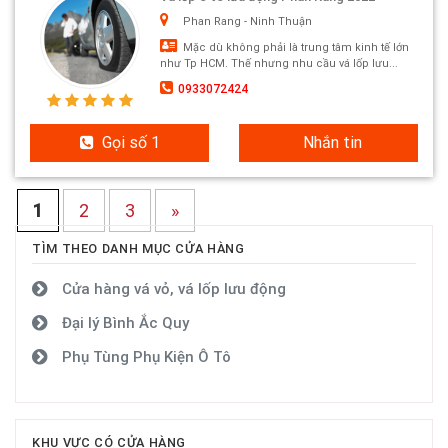
Phan Rang - Ninh Thuận
Mặc dù không phải là trung tâm kinh tế lớn
như Tp HCM. Thế nhưng nhu cầu vá lốp lưu...
0933072424
Gọi số 1
Nhắn tin
1
2
3
»
TÌM THEO DANH MỤC CỬA HÀNG
Cửa hàng vá vỏ, vá lốp lưu động
Đại lý Bình Ắc Quy
Phụ Tùng Phụ Kiện Ô Tô
KHU VỰC CÓ CỬA HÀNG