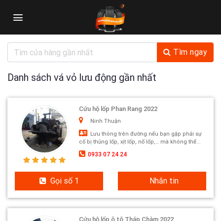
Skip
to
content
Tìm ngay
Danh sách vá vỏ lưu động gần nhất
Cứu hộ lốp Phan Rang 2022
Ninh Thuận
Lưu thông trên đường nếu bạn gặp phải sự
cố bị thủng lốp, xịt lốp, nổ lốp,… mà không thể...
0933 07 24 24
Gọi số 1
Nhắn tin
Cứu hộ lốp ô tô Tháp Chàm 2022