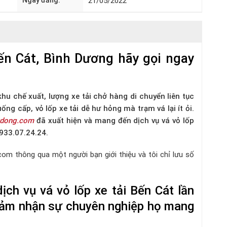
Ngày đăng:
21/05/2022
Bến Cát, Bình Dương hãy gọi ngay
hu chế xuất, lượng xe tải chở hàng di chuyển liên tục
ống cấp, vỏ lốp xe tải dễ hư hỏng mà trạm vá lại ít ỏi.
udong.com
đã xuất hiện và mang đến dịch vụ vá vỏ lốp
0933.07.24.24.
com thông qua một người bạn giới thiệu và tôi chỉ lưu số
ịch vụ vá vỏ lốp xe tải Bến Cát lần
ự cảm nhận sự chuyên nghiệp họ mang