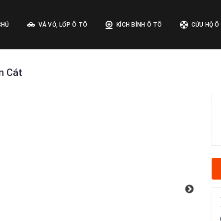
CHỦ
VÁ VỎ, LỐP Ô TÔ
KÍCH BÌNH Ô TÔ
CỨU HỘ Ô
ến Cát