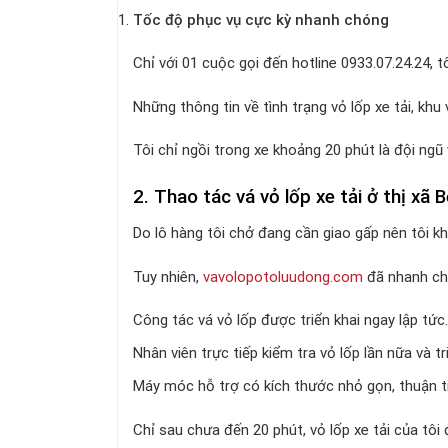
Tốc độ phục vụ cực kỳ nhanh chóng
Chỉ với 01 cuộc gọi đến hotline 0933.07.24.24, tô
Những thông tin về tình trạng vỏ lốp xe tải, k
Tôi chỉ ngồi trong xe khoảng 20 phút là đội ngũ
2. Thao tác vá vỏ lốp xe tải ở thị xã
Do lô hàng tôi chở đang cần giao gấp nên tôi khá
Tuy nhiên,
vavolopotoluudong.com
đã nhanh chó
Công tác vá vỏ lốp được triển khai ngay lập tức.
Nhân viên trực tiếp kiểm tra vỏ lốp lần nữa và tr
Máy móc hỗ trợ có kích thước nhỏ gọn, thuận ti
Chỉ sau chưa đến 20 phút, vỏ lốp xe tải của tôi 