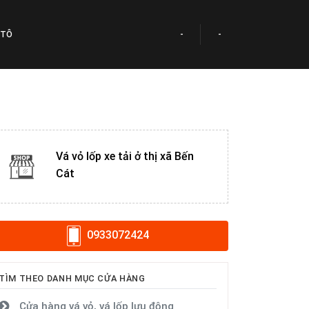
 TÔ
-
-
Vá vỏ lốp xe tải ở thị xã Bến
Cát
0933072424
TÌM THEO DANH MỤC CỬA HÀNG
Cửa hàng vá vỏ, vá lốp lưu động