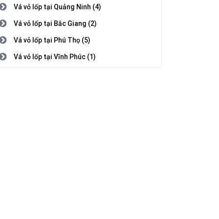
Vá vỏ lốp tại Quảng Ninh (4)
Vá vỏ lốp tại Bắc Giang (2)
Vá vỏ lốp tại Phú Thọ (5)
Vá vỏ lốp tại Vĩnh Phúc (1)
Vá vỏ lốp tại Bắc Ninh (3)
Vá vỏ lốp tại Hải Dương (1)
Vá vỏ lốp tại Hải Phòng (2)
Vá vỏ lốp tại Hưng Yên (5)
Vá vỏ lốp tại Thái Bình (1)
Vá vỏ lốp tại Hà Nam (7)
Vá vỏ lốp tại Nam Định (5)
Vá vỏ lốp tại Thanh Hóa (4)
Vá vỏ lốp tại Nghệ An (8)