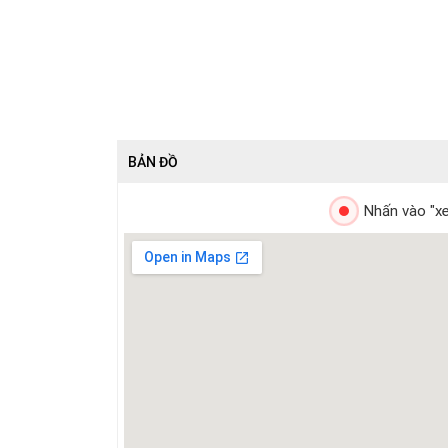
BẢN ĐỒ
Nhấn vào "xe