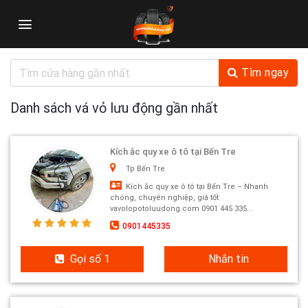
Skip
to
content
Tìm ngay
Danh sách vá vỏ lưu động gần nhất
Kích ắc quy xe ô tô tại Bến Tre
Tp Bến Tre
Kích ắc quy xe ô tô tại Bến Tre – Nhanh
chóng, chuyên nghiệp, giá tốt
vavolopotoluudong.com 0901 445 335...
0901445335
Gọi số 1
Nhắn tin