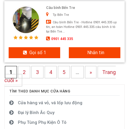
Câu bình Bến Tre
Tp Bến Tre
Câu bình Bến Tre - Hotline 0901.445.335 uy
tín, an toàn Hotline 0901.445.335 câu bình ô tô
tại Bến Tre...
0901 445 335
Gọi số 1
Nhắn tin
1
2
3
4
5
...
»
Trang
cuối »
TÌM THEO DANH MỤC CỬA HÀNG
Cửa hàng vá vỏ, vá lốp lưu động
Đại lý Bình Ắc Quy
Phụ Tùng Phụ Kiện Ô Tô