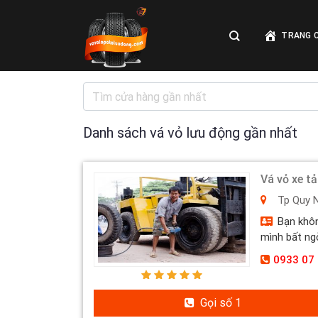
Skip
to
TRANG 
content
Danh sách vá vỏ lưu động gần nhất
Vá vỏ xe t
Tp Quy 
Bạn không
mình bất ngờ
0933 07 
Gọi số 1