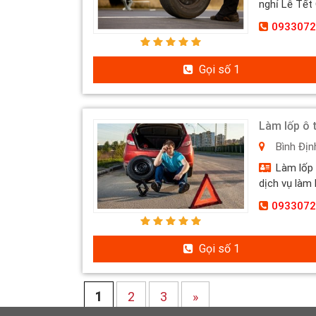
nghỉ Lễ Tết Ô
0933072
Gọi số 1
Làm lốp ô 
Bình Địn
Làm lốp 
dịch vụ làm l
0933072
Gọi số 1
1
2
3
»