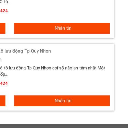
 tô...
424
Nhắn tin
tô lưu động Tp Quy Nhơn
h
ô tô lưu động Tp Quy Nhơn gọi số nào an tâm nhất Một
ốp...
424
Nhắn tin