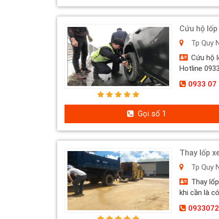
Cứu hộ lốp
Tp Quy 
Cứu hộ l
Hotline 0933.
0933 07 
Gọi số 1
Thay lốp x
Tp Quy 
Thay lốp
khi cần là có
0933072