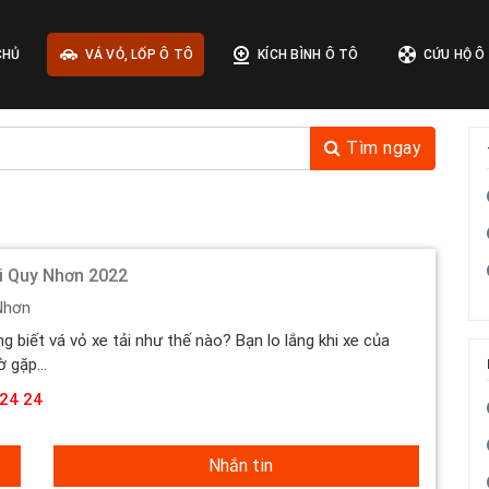
CHỦ
VÁ VỎ, LỐP Ô TÔ
KÍCH BÌNH Ô TÔ
CỨU HỘ Ô
Tìm ngay
ải Quy Nhơn 2022
Nhơn
 biết vá vỏ xe tải như thế nào? Bạn lo lắng khi xe của
 gặp...
24 24
Nhắn tin