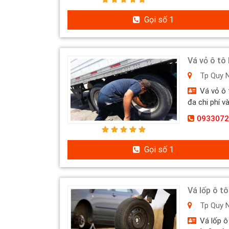
Gọi số 1
Vá vỏ ô tô
Tp Quy 
Vá vỏ ô 
đa chi phí và
0933072
Gọi số 1
Vá lốp ô t
Tp Quy 
Vá lốp ô