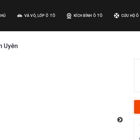
CHỦ
VÁ VỎ, LỐP Ô TÔ
KÍCH BÌNH Ô TÔ
CỨU HỘ Ô
ân Uyên