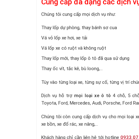
Cung cấp đa dạng các dịch vụ
Chúng tôi cung cấp mọi dịch vụ như:
Thay lốp dự phòng, thay bánh sơ cua
Vá vỏ lốp xe hơi, xe tải
Vá lốp xe có ruột và không ruột
Thay lốp mới, thay lốp ô tô đã qua sử dụng
Thay ốc vít, tắc kê, bù loong,...
Tùy vào từng loại xe, từng sự cố, từng vị trí chú
Dịch vụ hỗ trợ
mọi loại xe ô tô
4 chỗ, 5 chỗ
Toyota, Ford, Mercedes, Audi, Porsche, Ford Range
Chúng tôi còn cung cấp dịch vụ cho mọi loại xe t
xe bồn, xe đổ rác, xe nâng,...
Khách hàng chỉ cần liên hệ tới hotline
0933.07