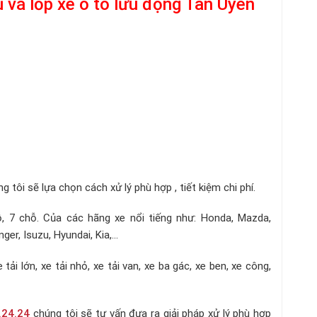
 vá lốp xe ô tô lưu động Tân Uyên
ng tôi sẽ lựa chọn cách xử lý phù hợp , tiết kiệm chi phí.
, 7 chỗ. Của các hãng xe nổi tiếng như: Honda, Mazda,
r, Isuzu, Hyundai, Kia,...
ải lớn, xe tải nhỏ, xe tải van, xe ba gác, xe ben, xe công,
.24.24
chúng tôi sẽ tư vấn đưa ra giải pháp xử lý phù hợp