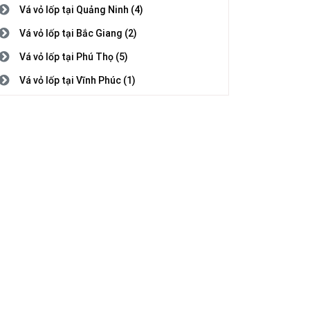
Vá vỏ lốp tại Quảng Ninh (4)
Vá vỏ lốp tại Bắc Giang (2)
Vá vỏ lốp tại Phú Thọ (5)
Vá vỏ lốp tại Vĩnh Phúc (1)
Vá vỏ lốp tại Bắc Ninh (3)
Vá vỏ lốp tại Hải Dương (1)
Vá vỏ lốp tại Hải Phòng (2)
Vá vỏ lốp tại Hưng Yên (5)
Vá vỏ lốp tại Thái Bình (1)
Vá vỏ lốp tại Hà Nam (7)
Vá vỏ lốp tại Nam Định (5)
Vá vỏ lốp tại Thanh Hóa (4)
Vá vỏ lốp tại Nghệ An (8)