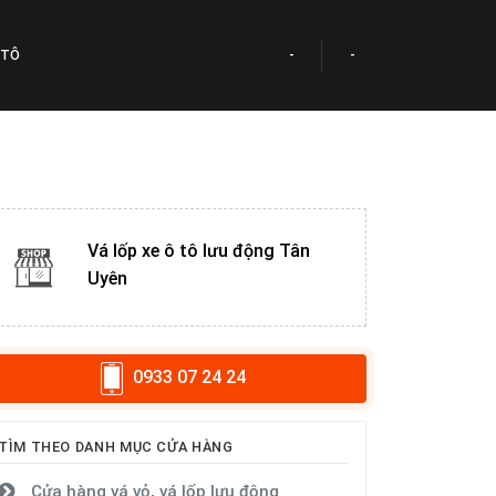
 TÔ
-
-
Vá lốp xe ô tô lưu động Tân
Uyên
0933 07 24 24
TÌM THEO DANH MỤC CỬA HÀNG
Cửa hàng vá vỏ, vá lốp lưu động