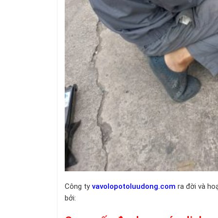
Công ty
vavolopotoluudong.com
ra đời và ho
bởi: