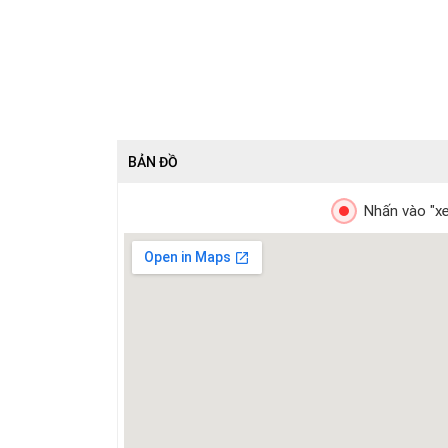
BẢN ĐỒ
Nhấn vào "xe