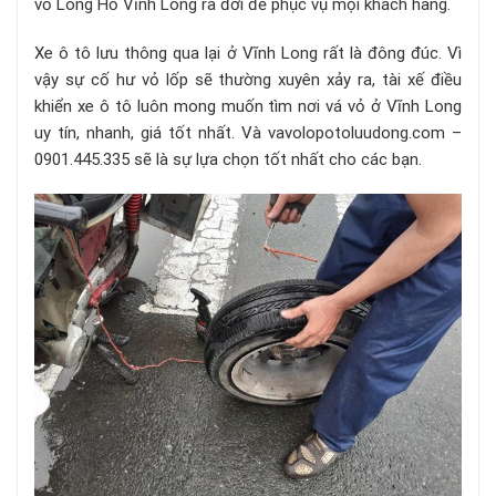
vỏ Long Hồ Vĩnh Long ra đời để phục vụ mọi khách hàng.
Xe ô tô lưu thông qua lại ở Vĩnh Long rất là đông đúc. Vì
vậy sự cố hư vỏ lốp sẽ thường xuyên xảy ra, tài xế điều
khiển xe ô tô luôn mong muốn tìm nơi vá vỏ ở Vĩnh Long
uy tín, nhanh, giá tốt nhất. Và vavolopotoluudong.com –
0901.445.335 sẽ là sự lựa chọn tốt nhất cho các bạn.