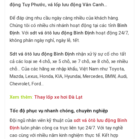
động Tuy Phước, vá lốp lưu động Vân Canh…
Để đáp ứng nhu cầu ngày càng nhiều của khách hàng.
Chúng tôi có nhiều chi nhánh hoạt động tại các tỉnh
Bình
Định
.
Với
sdt vá ôtô lưu động Bình Định
hoạt động 24/7,
không phân ngày nghỉ, ngày lễ, tết.
Sdt vá ôtô lưu động
Bình Định
nhận xử lý sự cố cho tất
cả các loại xe 4 chỗ, xe 5 chỗ, xe 7 chỗ, xe 8 chỗ, xe nhiều
chỗ… Của các hãng xe nhập khẩu, Việt Nam như Toyota,
Mazda, Lexus, Honda, KIA, Hyundai, Mercedes, BMW, Audi,
Chevrolet, Ford…
Xem thêm
:
Thay lốp xe hơi Đà Lạt
Tốc độ phục vụ nhanh chóng, chuyên nghiệp
Đội ngũ nhân viên kỹ thuật của
sdt vá ôtô lưu động Bình
Định
luôn phân công ca trực liên tục 24/7. Với tay nghề
cao cùng với nhiều năm kinh nghiệm thực tế. Kết hợp