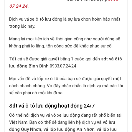
07 24 24
.
Dịch vụ vá xe ô tô lưu động là sự lựa chọn hoàn hảo nhất
trong lúc này.
Mang lại mọi tiện ích về thời gian cũng như người dùng sẽ
không phải lo lắng, tốn công sức để khắc phục sự cố.
Tất cả sẽ được giải quyết bằng 1 cuộc gọi đến
sdt vá ôtô
lưu động Bình Định
0933.07.24.24
Mọi vấn đề vỏ lốp xe ô tô của bạn sẽ được giải quyết một
cách nhanh chóng. Và đây chắc chắn là dịch vụ mà các tài
xế cần phải có mỗi khi đi xa.
Sdt vá ô tô lưu động hoạt động 24/7
Có thể nói dịch vụ
vá vỏ xe lưu động đang rất phổ biến tại
Việt Nam. Bạn có thể dễ dàng liên hệ dịch vụ
vá vỏ lưu
động Quy Nhơn, vá lốp lưu động An Nhơn
,
vá lốp lưu