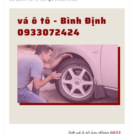
Sdt vá ô tô lưu động
0933