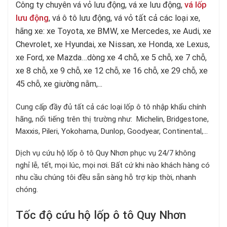
Công ty chuyên
vá vỏ lưu động, vá xe lưu động,
vá lốp
lưu động
, vá ô tô lưu động, vá vỏ tất cả các loại xe,
hãng xe: xe Toyota, xe BMW, xe Mercedes, xe Audi, xe
Chevrolet, xe Hyundai, xe Nissan, xe Honda, xe Lexus,
xe Ford, xe Mazda…dòng xe 4 chỗ, xe 5 chỗ, xe 7 chỗ,
xe 8 chỗ, xe 9 chỗ, xe 12 chỗ, xe 16 chỗ, xe 29 chỗ, xe
45 chỗ, xe giường nằm,...
Cung cấp đầy đủ tất cả các loại lốp ô tô nhập khẩu chính
hãng, nổi tiếng trên thị trường như: Michelin, Bridgestone,
Maxxis, Pileri, Yokohama, Dunlop, Goodyear, Continental,...
Dịch vụ cứu hộ lốp ô tô Quy Nhơn phục vụ 24/7 không
nghỉ lễ, tết, mọi lúc, mọi nơi. Bất cứ khi nào khách hàng có
nhu cầu chúng tôi đều sẵn sàng hỗ trợ kịp thời, nhanh
chóng.
Tốc độ cứu hộ lốp ô tô Quy Nhơn