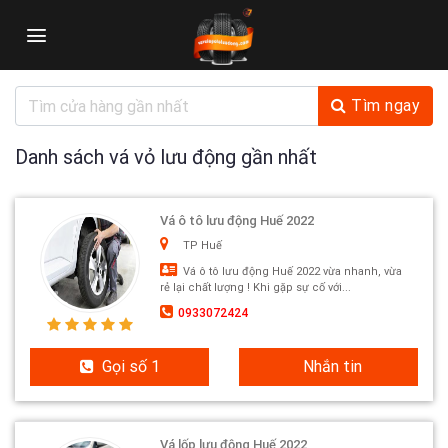
Skip
to
content
Tìm ngay
Danh sách vá vỏ lưu động gần nhất
Vá ô tô lưu động Huế 2022
TP Huế
Vá ô tô lưu động Huế 2022 vừa nhanh, vừa
rẻ lại chất lượng ! Khi gặp sự cố với...
0933072424
Gọi số 1
Nhắn tin
Vá lốp lưu động Huế 2022