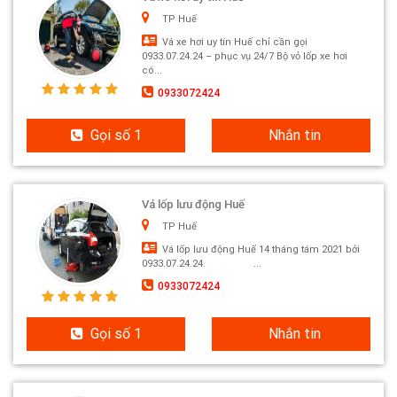
TP Huế
Vá xe hơi uy tín Huế chỉ cần gọi
0933.07.24.24 – phục vụ 24/7 Bộ vỏ lốp xe hơi
có...
0933072424
Gọi số 1
Nhắn tin
Vá lốp lưu động Huế
TP Huế
Vá lốp lưu động Huế 14 tháng tám 2021 bởi
0933.07.24.24. ...
0933072424
Gọi số 1
Nhắn tin