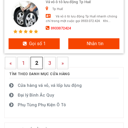
Vá vỏ ô tô lưu động Tp Huế
Tp Huế
Vá vỏ ô tô lưu động Tp Huế nhanh chóng
chỉ trong một cuộc gọi 0933.072.424. Khi...
0933072424
Gọi số 1
Nhắn tin
«
1
2
3
»
TÌM THEO DANH MỤC CỬA HÀNG
Cửa hàng vá vỏ, vá lốp lưu động
Đại lý Bình Ắc Quy
Phụ Tùng Phụ Kiện Ô Tô