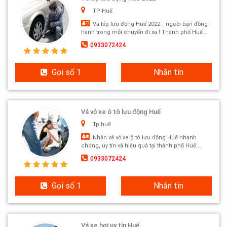
TP Huế
Vá lốp lưu động Huế 2022 _ người bạn đồng
hành trong mỗi chuyến đi xa ! Thành phố Huế...
0933072424
Gọi số 1
Nhắn tin
Vá vỏ xe ô tô lưu động Huế
Tp huế
Nhận vá vỏ xe ô tô lưu động Huế nhanh
chóng, uy tín và hiệu quả tại thành phố Huế....
0933072424
Gọi số 1
Nhắn tin
Vá xe hơi uy tín Huế