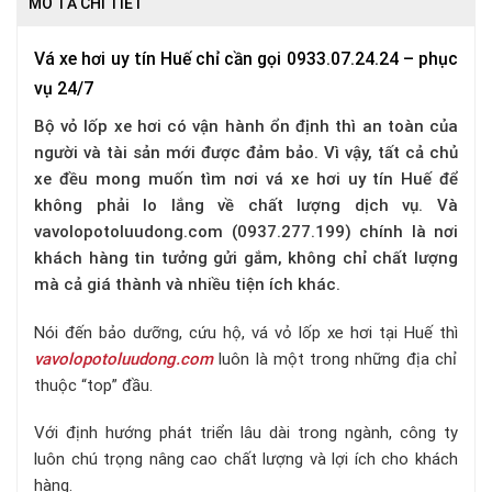
MÔ TẢ CHI TIẾT
Vá xe hơi uy tín Huế chỉ cần gọi 0933.07.24.24 – phục
vụ 24/7
Bộ vỏ lốp xe hơi có vận hành ổn định thì an toàn của
người và tài sản mới được đảm bảo. Vì vậy, tất cả chủ
xe đều mong muốn tìm nơi vá xe hơi uy tín Huế để
không phải lo lắng về chất lượng dịch vụ. Và
vavolopotoluudong.com (0937.277.199) chính là nơi
khách hàng tin tưởng gửi gắm, không chỉ chất lượng
mà cả giá thành và nhiều tiện ích khác.
Nói đến bảo dưỡng, cứu hộ, vá vỏ lốp xe hơi tại Huế thì
vavolopotoluudong.com
luôn là một trong những địa chỉ
thuộc “top” đầu.
Với định hướng phát triển lâu dài trong ngành, công ty
luôn chú trọng nâng cao chất lượng và lợi ích cho khách
hàng.