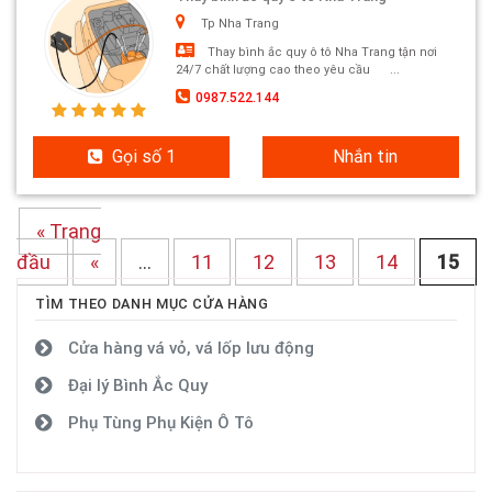
Tp Nha Trang
Thay bình ắc quy ô tô Nha Trang tận nơi
24/7 chất lượng cao theo yêu cầu ...
0987.522.144
Gọi số 1
Nhắn tin
« Trang
đầu
«
...
11
12
13
14
15
TÌM THEO DANH MỤC CỬA HÀNG
Cửa hàng vá vỏ, vá lốp lưu động
Đại lý Bình Ắc Quy
Phụ Tùng Phụ Kiện Ô Tô