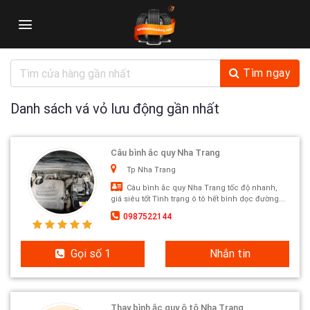
Skip
to
content
Tìm ngay
Danh sách vá vỏ lưu động gần nhất
Câu bình ắc quy Nha Trang
Tp Nha Trang
Câu bình ắc quy Nha Trang tốc độ nhanh,
giá siêu tốt Tình trạng ô tô hết bình dọc đường...
0987522144
Gọi số 1
Nhắn tin
Thay bình ắc quy ô tô Nha Trang