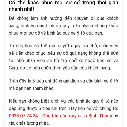
Có thể khắc phục mọi sự cố trong thời gian
nhanh nhất
Để không làm ảnh hưởng đến chuyến đi của khách
hàng, dịch vụ câu bình ắc quy ô tô nhanh chóng khắc
phục mọi sự cố về bình ắc quy xe ô tô của bạn.
Trường hợp có thể giải quyết ngay tại chỗ, nhân viên
sẽ tiến khắc phục, nếu sự cố quá nặng không thể sửa
tại chỗ nhân viên sẽ hỗ trợ chở xe hoặc kéo xe về
Gara, cơ sở sửa chữa theo yêu cầu của khách hàng.
Trên đây là 5 tiêu chí đánh giá dịch vụ câu bình xe ô tô
mà bạn nên tham khảo.
Nếu bạn không biết dịch vụ câu bình ắc quy ô tô nào
đáp ứng được 5 tiêu chí trên. Hãy liên hệ với chúng tôi
0933.07.24.24 - Câu bình ắc quy ô tô Bình Thuận
uy
tín, chất lượng nhất.