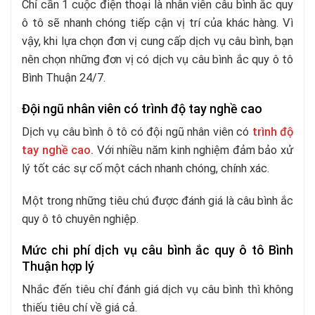
Chỉ cần 1 cuộc điện thoại là nhân viên câu bình ắc quy
ô tô sẽ nhanh chóng tiếp cận vị trí của khác hàng. Vì
vậy, khi lựa chọn đơn vị cung cấp dịch vụ câu bình, bạn
nên chọn những đơn vị có dịch vụ câu bình ắc quy ô tô
Bình Thuận 24/7.
Đội ngũ nhân viên có trình độ tay nghề cao
Dịch vụ câu bình ô tô có đội ngũ nhân viên có
trình độ
tay nghề cao.
Với nhiều năm kinh nghiệm đảm bảo xử
lý tốt các sự cố một cách nhanh chóng, chính xác.
Một trong những tiêu chú
được đánh giá là câu bình ắc
quy ô tô chuyên nghiệp.
Mức chi phí dịch vụ câu bình ắc quy ô tô Bình
Thuận hợp lý
Nhắc đến tiêu chí đánh giá dịch vụ câu bình thì không
thiếu tiêu chí về giá cả.