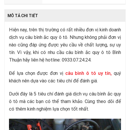
MÔ TẢ CHI TIẾT
Hiện nay, trên thị trường có rất nhiều đơn vị kinh doanh
dịch vụ câu bình ắc quy ô tô. Nhưng không phải đơn vị
nào cũng đáp ứng được yêu cầu về chất lượng, sự uy
tín. Vì vậy, khi có nhu cầu câu bình ắc quy ô tô Bình
Thuận hãy liên hệ hotline: 0933.07.24.24.
Để lựa chọn được đơn vị
câu bình ô tô uy tín,
quý
khách nên dựa vào các tiêu chí để đánh giá.
Dưới đây là 5 tiêu chí đánh giá dịch vụ câu bình ắc quy
ô tô mà các bạn có thể tham khảo. Cùng theo dõi để
có thêm kinh nghiệm lựa chọn tốt nhất.