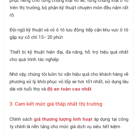
phục riêng cho từng chủng loại vỏ xe, từng chủng loại ô tô
trên thị trường, bộ phận kỹ thuật chuyên môn đều nắm rất
rõ.
Đội ngũ kỹ thuật vá vỏ ô tô lưu động tiếp cận khu vực ô tô
gặp sự cố chỉ 15– 20 phút
Thiết bị kỹ thuật hiện đại, đa năng, hỗ trợ hiệu quả nhất
cho quá trình tác nghiệp
Nhờ vậy, chúng tôi luôn tư vấn hiệu quả cho khách hàng về
phương xử lý, khôi phục vỏ lốp xe hơi tốt nhất, sử dụng lâu
dài với tuổi thọ và
độ an toàn cao nhất
.
3. Cam kết mức giá thấp nhất thị trường
Chính sách
giá thương lượng linh hoạt
áp dụng tại công
ty chính là nền tảng cho mức giá dịch vụ siêu tiết kiệm.