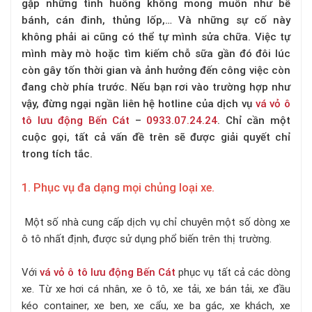
gặp những tình huống không mong muốn như bể
bánh, cán đinh, thủng lốp,… Và những sự cố này
không phải ai cũng có thể tự mình sửa chữa. Việc tự
mình mày mò hoặc tìm kiếm chỗ sữa gần đó đôi lúc
còn gây tốn thời gian và ảnh hưởng đến công việc còn
đang chờ phía trước. Nếu bạn rơi vào trường hợp như
vậy, đừng ngại ngần liên hệ hotline của dịch vụ
vá vỏ ô
tô lưu động Bến Cát
–
0933.07.24.24
. Chỉ cần một
cuộc gọi, tất cả vấn đề trên sẽ được giải quyết chỉ
trong tích tắc.
1. Phục vụ đa dạng mọi chủng loại xe.
Một số nhà cung cấp dịch vụ chỉ chuyên một số dòng xe
ô tô nhất định, được sử dụng phổ biến trên thị trường.
Với
vá vỏ ô tô lưu động Bến Cát
phục vụ tất cả các dòng
xe. Từ xe hơi cá nhân, xe ô tô, xe tải, xe bán tải, xe đầu
kéo container, xe ben, xe cẩu, xe ba gác, xe khách, xe