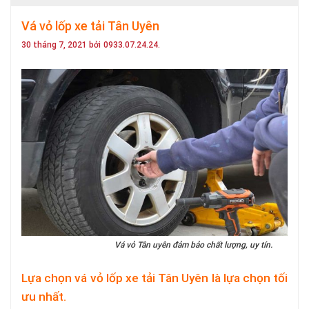
Vá vỏ lốp xe tải Tân Uyên
30 tháng 7, 2021 bởi
0933.07.24.24.
Vá vỏ Tân uyên đảm bảo chất lượng, uy tín.
Lựa chọn vá vỏ lốp xe tải Tân Uyên là lựa chọn tối
ưu nhất.