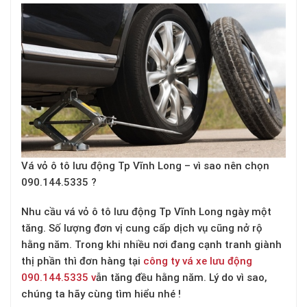
V
á vỏ ô tô lưu động
T
p
Vĩnh Long – vì sao nên chọn
090
.
144
.
5335
?
Nhu cầu vá vỏ ô tô lưu động Tp Vĩnh Long ngày một
tăng. Số lượng đơn vị cung cấp dịch vụ cũng nở rộ
hằng năm. Trong khi nhiều nơi đang cạnh tranh giành
thị phần thì đơn hàng tại
công ty vá xe lưu động
090
.144
.5335
v
ẫn tăng đều hằng năm. Lý do vì sao,
chúng ta hãy cùng tìm hiểu nhé !