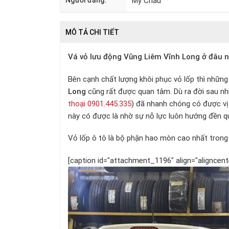
Người đăng:
Mỹ Châu
MÔ TẢ CHI TIẾT
V
á vỏ lưu động Vũng Liêm Vĩnh Long
ở đâu nh
Bên cạnh chất lượng khôi phục vỏ lốp thì những 
Long
cũng rất được quan tâm. Dù ra đời sau n
thoại 0901.445.335
) đã nhanh chóng có được vị 
này có được là nhờ sự nỗ lực luôn hướng đền q
Vỏ lốp ô tô là bộ phận hao mòn cao nhất trong 
[caption id="attachment_1196" align="aligncent