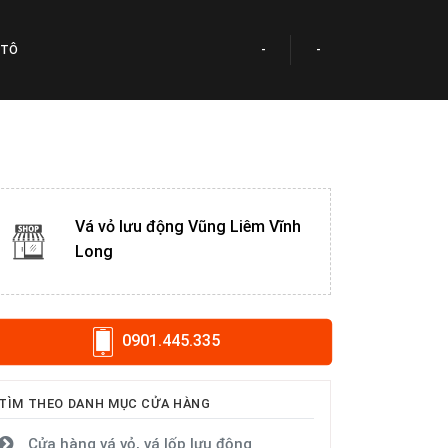
 TÔ
-
-
Vá vỏ lưu động Vũng Liêm Vĩnh
Long
0901.445.335
TÌM THEO DANH MỤC CỬA HÀNG
Cửa hàng vá vỏ, vá lốp lưu động