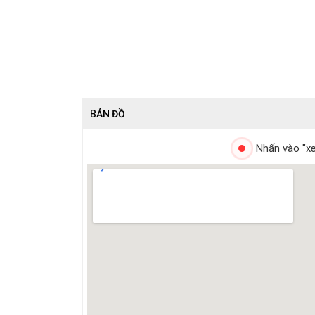
BẢN ĐỒ
Nhấn vào "xe