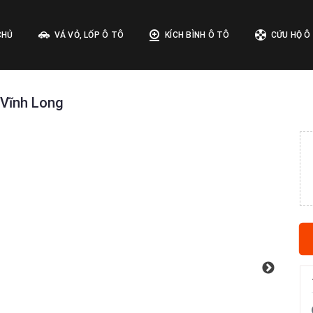
CHỦ
VÁ VỎ, LỐP Ô TÔ
KÍCH BÌNH Ô TÔ
CỨU HỘ Ô
 Vĩnh Long