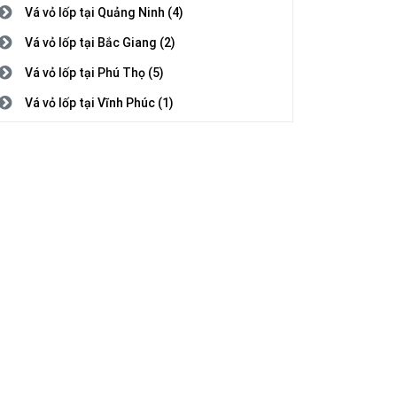
Vá vỏ lốp tại Quảng Ninh (4)
Vá vỏ lốp tại Bắc Giang (2)
Vá vỏ lốp tại Phú Thọ (5)
Vá vỏ lốp tại Vĩnh Phúc (1)
Vá vỏ lốp tại Bắc Ninh (3)
Vá vỏ lốp tại Hải Dương (1)
Vá vỏ lốp tại Hải Phòng (2)
Vá vỏ lốp tại Hưng Yên (5)
Vá vỏ lốp tại Thái Bình (1)
Vá vỏ lốp tại Hà Nam (7)
Vá vỏ lốp tại Nam Định (5)
Vá vỏ lốp tại Thanh Hóa (4)
Vá vỏ lốp tại Nghệ An (8)