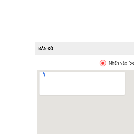
BẢN ĐỒ
Nhấn vào "xe