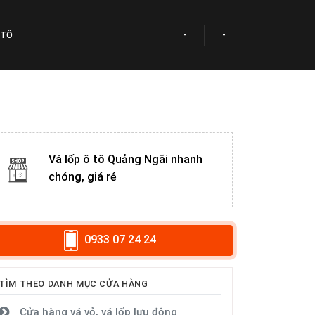
 TÔ
-
-
Vá lốp ô tô Quảng Ngãi nhanh
chóng, giá rẻ
0933 07 24 24
TÌM THEO DANH MỤC CỬA HÀNG
Cửa hàng vá vỏ, vá lốp lưu động