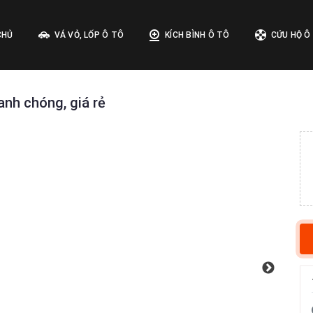
CHỦ
VÁ VỎ, LỐP Ô TÔ
KÍCH BÌNH Ô TÔ
CỨU HỘ Ô
nh chóng, giá rẻ