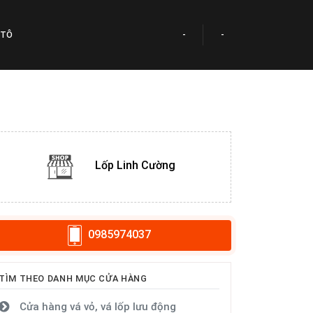
 TÔ
-
-
Lốp Linh Cường
0985974037
TÌM THEO DANH MỤC CỬA HÀNG
Cửa hàng vá vỏ, vá lốp lưu động