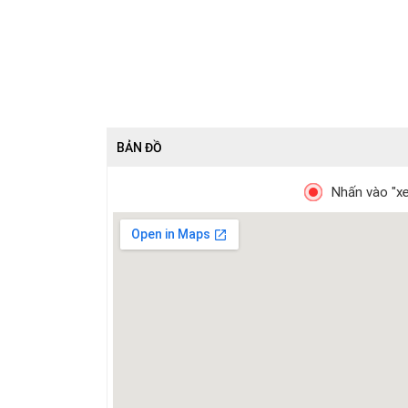
BẢN ĐỒ
Nhấn vào "xe