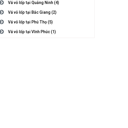
Vá vỏ lốp tại Quảng Ninh (4)
Vá vỏ lốp tại Bắc Giang (2)
Vá vỏ lốp tại Phú Thọ (5)
Vá vỏ lốp tại Vĩnh Phúc (1)
Vá vỏ lốp tại Bắc Ninh (3)
Vá vỏ lốp tại Hải Dương (1)
Vá vỏ lốp tại Hải Phòng (2)
Vá vỏ lốp tại Hưng Yên (5)
Vá vỏ lốp tại Thái Bình (1)
Vá vỏ lốp tại Hà Nam (7)
Vá vỏ lốp tại Nam Định (5)
Vá vỏ lốp tại Thanh Hóa (4)
Vá vỏ lốp tại Nghệ An (8)