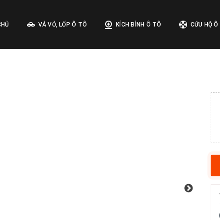
CHỦ
VÁ VỎ, LỐP Ô TÔ
KÍCH BÌNH Ô TÔ
CỨU HỘ Ô