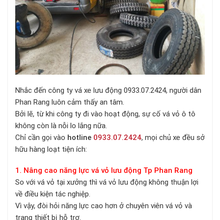
Nhắc đến công ty vá xe lưu động 0933.07.2424, người dân
Phan Rang luôn cảm thấy an tâm.
Bởi lẽ, từ khi công ty đi vào hoạt động, sự cố vá vỏ ô tô
không còn là nỗi lo lắng nữa.
Chỉ cần gọi vào
hotline
0933.07.2424
, mọi chủ xe đều sở
hữu hàng loạt tiện ích:
1. Nâng cao năng lực vá vỏ lưu động Tp Phan Rang
So với vá vỏ tại xưởng thì vá vỏ lưu động không thuận lợi
về điều kiện tác nghiệp.
Vì vậy, đòi hỏi năng lực cao hơn ở chuyên viên vá vỏ và
trang thiết bị hỗ trợ.