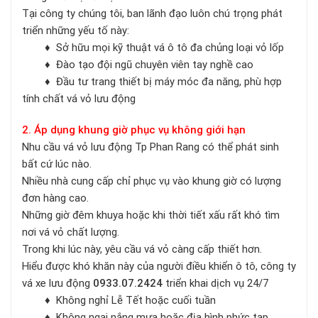
Tại công ty chúng tôi, ban lãnh đạo luôn chú trọng phát
triển những yếu tố này:
♦ Sở hữu mọi kỹ thuật vá ô tô đa chủng loại vỏ lốp
♦ Đào tạo đội ngũ chuyên viên tay nghề cao
♦ Đầu tư trang thiết bị máy móc đa năng, phù hợp
tính chất vá vỏ lưu động
2. Áp dụng khung giờ phục vụ không giới hạn
Nhu cầu vá vỏ lưu động Tp Phan Rang có thể phát sinh
bất cứ lúc nào.
Nhiều nhà cung cấp chỉ phục vụ vào khung giờ có lượng
đơn hàng cao.
Những giờ đêm khuya hoặc khi thời tiết xấu rất khó tìm
nơi vá vỏ chất lượng.
Trong khi lúc này, yêu cầu vá vỏ càng cấp thiết hơn.
Hiểu được khó khăn này của người điều khiển ô tô, công ty
vá xe lưu động
0933.07.2424
triển khai dịch vụ 24/7
♦ Không nghỉ Lễ Tết hoặc cuối tuần
♦ Không ngại nắng mưa hoặc địa hình phức tạp