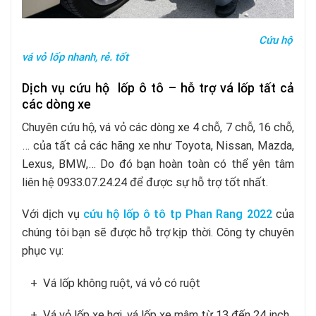
Cứu hộ
vá vỏ lốp nhanh, rẻ. tốt
Dịch vụ cứu hộ lốp ô tô – hỗ trợ vá lốp tất cả
các dòng xe
Chuyên cứu hộ, vá vỏ các dòng xe 4 chỗ, 7 chỗ, 16 chỗ,
… của tất cả các hãng xe như Toyota, Nissan, Mazda,
Lexus, BMW,… Do đó bạn hoàn toàn có thể yên tâm
liên hệ 0933.07.24.24 để được sự hỗ trợ tốt nhất.
Với dịch vụ
cứu hộ lốp ô tô tp Phan Rang 2022
của
chúng tôi bạn sẽ được hỗ trợ kịp thời. Công ty chuyên
phục vụ:
+ Vá lốp không ruột, vá vỏ có ruột
+ Vá vỏ lốp xe hơi, vá lốp xe mâm từ 13 đến 24 inch.