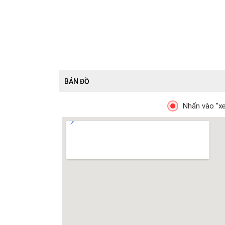
BẢN ĐỒ
Nhấn vào "xe