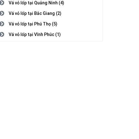
Vá vỏ lốp tại Quảng Ninh (4)
Vá vỏ lốp tại Bắc Giang (2)
Vá vỏ lốp tại Phú Thọ (5)
Vá vỏ lốp tại Vĩnh Phúc (1)
Vá vỏ lốp tại Bắc Ninh (3)
Vá vỏ lốp tại Hải Dương (1)
Vá vỏ lốp tại Hải Phòng (2)
Vá vỏ lốp tại Hưng Yên (5)
Vá vỏ lốp tại Thái Bình (1)
Vá vỏ lốp tại Hà Nam (7)
Vá vỏ lốp tại Nam Định (5)
Vá vỏ lốp tại Thanh Hóa (4)
Vá vỏ lốp tại Nghệ An (8)