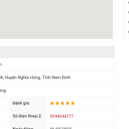
h
u Đề, Huyện Nghĩa Hưng, Tỉnh Nam Định
ộng
Đánh giá:
Số điện thoại 2:
0944544777