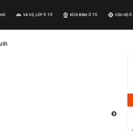
CHỦ
VÁ VỎ, LỐP Ô TÔ
KÍCH BÌNH Ô TÔ
CỨU HỘ Ô
Anh