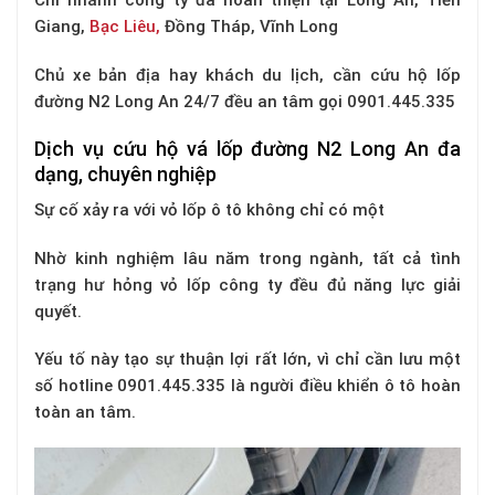
Chi nhánh công ty đã hoàn thiện tại Long An, Tiền
Giang,
Bạc Liêu,
Đồng Tháp, Vĩnh Long
Chủ xe bản địa hay khách du lịch, cần cứu hộ lốp
đường N2 Long An 24/7 đều an tâm gọi 0901.445.335
Dịch vụ cứu hộ vá lốp đường N2 Long An đa
dạng, chuyên nghiệp
Sự cố xảy ra với vỏ lốp ô tô không chỉ có một
Nhờ kinh nghiệm lâu năm trong ngành, tất cả tình
trạng hư hỏng vỏ lốp công ty đều đủ năng lực giải
quyết.
Yếu tố này tạo sự thuận lợi rất lớn, vì chỉ cần lưu một
số hotline 0901.445.335 là người điều khiển ô tô hoàn
toàn an tâm.