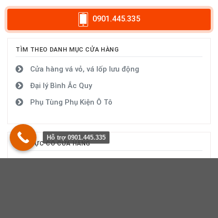
0901.445.335
TÌM THEO DANH MỤC CỬA HÀNG
Cửa hàng vá vỏ, vá lốp lưu động
Đại lý Bình Ắc Quy
Phụ Tùng Phụ Kiện Ô Tô
Hỗ trợ 0901.445.335
KHU VỰC CÓ CỬA HÀNG
Vá vỏ lốp tại Hà Nội (7)
Vá vỏ lốp tại Hà Giang (2)
Vá vỏ lốp tại Cao Bằng (1)
Vá vỏ lốp tại Tuyên Quang (2)