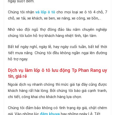
ngày suốt đêm.
Chúng tôi nhận
vá lốp ô tô
cho mọi loại xe ô tô 4 chỗ, 7
chỗ, xe tải, xe khách, xe ben, xe nâng, xe công, xe bồn,...
Nhờ vào đội ngũ thợ đông đảo lâu năm chuyên nghiệp
chúng tôi luôn hỗ trợ khách hàng nhiệt tình, tận tâm.
Bất kể ngày nghỉ, ngày lễ, hay ngày cuối tuần, bất kể thời
tiết mưa nắng. Chúng tôi đều không ngần ngại lên đường
hỗ trợ ngay.
Dịch vụ làm lốp ô tô lưu động Tp Phan Rang uy
tín, giá rẻ
Ngoài dịch vụ nhanh chóng thì mức giá tại đây cũng được
khách hàng rất hài lòng. Bởi chúng tôi báo giá cạnh tranh,
chi tiết, công khai cho khách hàng lựa chọn.
Chúng tôi đảm bảo không có tình trạng ép giá, chặt chém
giá. Vào những lúc
đêm khuya
hay những ngày Lễ, Tết.