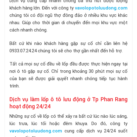
Dịch vụ cung cấp nhanh chóng đã thu hút được lượng
khách hàng lớn. Đến với công ty
vavolopotoluudong.com
chúng tôi có đội ngũ thợ đông đảo ở nhiều khu vực khác
nhau. Giúp cho thời gian di chuyển đến mọi khu vực một
cách nhanh chóng.
Bất cứ khi nào khách hàng gặp sự cố chỉ cần liên hệ
0933.07.24.24 chúng tôi sẽ cho thợ gần nhất đến hỗ trợ.
Tất cả mọi sự cố đều về lốp đều được thực hiện ngay tại
nơi ô tô gặp sự cố. Chỉ trong khoảng 30 phút mọi sự cố
của bạn sẽ được giải quyết nhanh chóng tiếp tục hành
trình.
Dịch vụ làm lốp ô tô lưu động ở Tp Phan Rang
hoạt động 24/24
Những sự cố về lốp có thể xảy ra bất cứ lúc nào lúc sáng,
lúc trưa, lúc tối hoặc đêm khuya. Do đó, công ty
vavolopotoluudong.com
cung cấp dịch vụ 24/24 suốt