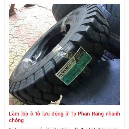
Làm lốp ô tô lưu động ở Tp Phan Rang nhanh
chóng