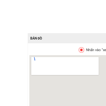
BẢN ĐỒ
Nhấn vào "xe