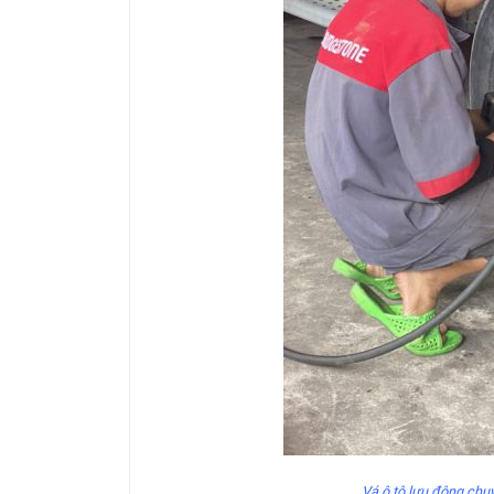
Vá ô tô lưu động chuy