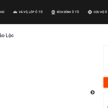
CHỦ
VÁ VỎ, LỐP Ô TÔ
KÍCH BÌNH Ô TÔ
CỨU HỘ Ô
Bảo Lộc