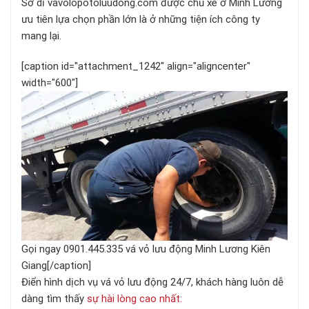
Sở dĩ vavolopotoluudong.com được chủ xe ở Minh Lương
ưu tiên lựa chọn phần lớn là ở những tiện ích công ty
mang lại.
[caption id="attachment_1242" align="aligncenter"
width="600"]
Gọi ngay 0901.445.335 vá vỏ lưu động Minh Lương Kiên
Giang[/caption]
Điển hình dịch vụ vá vỏ lưu động 24/7, khách hàng luôn dễ
dàng tìm thấy
sự hài lòng cao nhất: