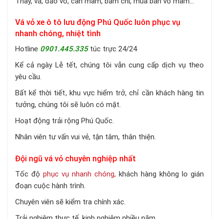
Thay, vá, đảo vỏ, cân mâm, bấm chì, mua bán vỏ mâm…
Vá vỏ xe ô tô lưu động Phú Quốc luôn phục vụ
nhanh chóng, nhiệt tình
Hotline
0901.445.335
túc trực 24/24
Kể cả ngày Lễ tết, chúng tôi vẫn cung cấp dịch vụ theo
yêu cầu.
Bất kể thời tiết, khu vực hiểm trở, chỉ cần khách hàng tin
tưởng, chúng tôi sẽ luôn có mặt.
Hoạt động trải rộng Phú Quốc.
Nhân viên tư vấn vui vẻ, tận tâm, thân thiện.
Đội ngũ vá vỏ chuyên nghiệp nhất
Tốc độ
phục vụ nhanh chóng,
khách hàng không lo gián
đoạn cuộc hành trình.
Chuyên viên sẽ kiểm tra chính xác.
Trải nghiệm thực tế, kinh nghiệm nhiều năm.