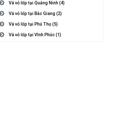
Vá vỏ lốp tại Quảng Ninh (4)
Vá vỏ lốp tại Bắc Giang (2)
Vá vỏ lốp tại Phú Thọ (5)
Vá vỏ lốp tại Vĩnh Phúc (1)
Vá vỏ lốp tại Bắc Ninh (3)
Vá vỏ lốp tại Hải Dương (1)
Vá vỏ lốp tại Hải Phòng (2)
Vá vỏ lốp tại Hưng Yên (5)
Vá vỏ lốp tại Thái Bình (1)
Vá vỏ lốp tại Hà Nam (7)
Vá vỏ lốp tại Nam Định (5)
Vá vỏ lốp tại Thanh Hóa (4)
Vá vỏ lốp tại Nghệ An (8)