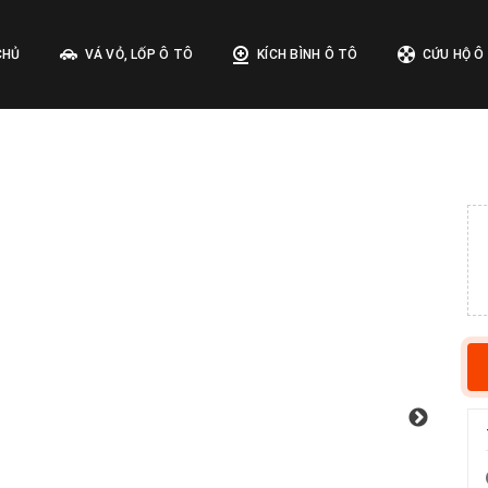
CHỦ
VÁ VỎ, LỐP Ô TÔ
KÍCH BÌNH Ô TÔ
CỨU HỘ Ô