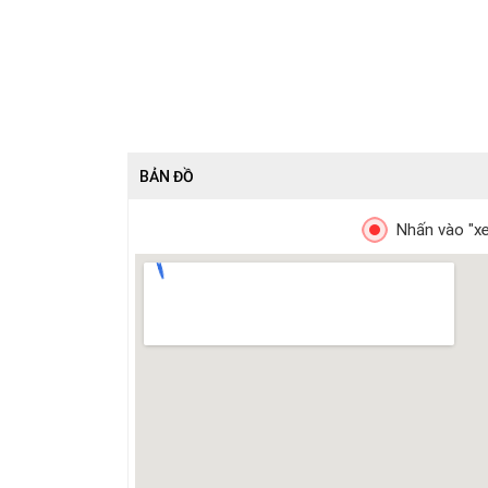
BẢN ĐỒ
Nhấn vào "xe