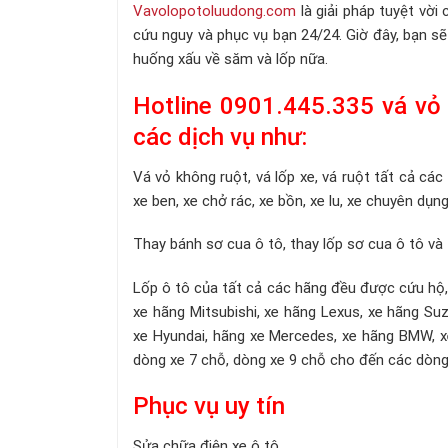
Vavolopotoluudong.com
là giải pháp tuyệt vờ
cứu nguy và phục vụ bạn 24/24. Giờ đây, bạn sẽ
huống xấu về săm và lốp nữa.
Hotline 0901.445.335 vá vỏ
các dịch vụ như:
Vá vỏ không ruột, vá lốp xe, vá ruột tất cả các lo
xe ben, xe chở rác, xe bồn, xe lu, xe chuyên dụng
Thay bánh sơ cua ô tô, thay lốp sơ cua ô tô và 
Lốp ô tô của tất cả các hãng đều được cứu hộ,
xe hãng Mitsubishi, xe hãng Lexus, xe hãng Suz
xe Hyundai, hãng xe Mercedes, xe hãng BMW, xe
dòng xe 7 chỗ, dòng xe 9 chỗ cho đến các dòng
Phục vụ uy tín
Sửa chữa điện xe ô tô