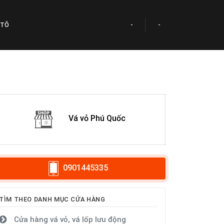
 TÔ
-
-
Vá vỏ Phú Quốc
0901445335
TÌM THEO DANH MỤC CỬA HÀNG
Cửa hàng vá vỏ, vá lốp lưu động