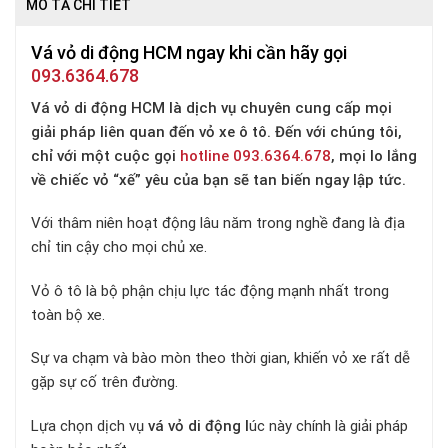
MÔ TẢ CHI TIẾT
Vá vỏ di động HCM ngay khi cần hãy gọi
093.6364.678
Vá vỏ di động HCM là dịch vụ chuyên cung cấp mọi
giải pháp liên quan đến vỏ xe ô tô. Đến với chúng tôi,
chỉ với một cuộc gọi
hotline 093.6364.678
, mọi lo lắng
về chiếc vỏ “xế” yêu của bạn sẽ tan biến ngay lập tức.
Với thâm niên hoạt động lâu năm trong nghề đang là địa
chỉ tin cậy cho mọi chủ xe.
Vỏ ô tô là bộ phận chịu lực tác động mạnh nhất trong
toàn bộ xe.
Sự va chạm và bào mòn theo thời gian, khiến vỏ xe rất dễ
gặp sự cố trên đường.
Lựa chọn dịch vụ
vá vỏ di động l
úc này chính là giải pháp