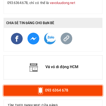
093.6364.678, chỉ có thể là
vavoluudong.net
CHIA SẺ TIN ĐĂNG CHO BẠN BÈ
Vá vỏ di động HCM
093 6364 678
TÌM THEO DANH MỤC CỬA HÀNG