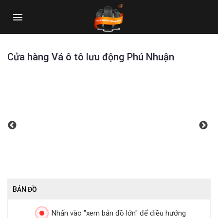
Skip
to
content
Cửa hàng Vá ô tô lưu động Phú Nhuận
BẢN ĐỒ
Nhấn vào "xem bản đồ lớn" để điều hướng