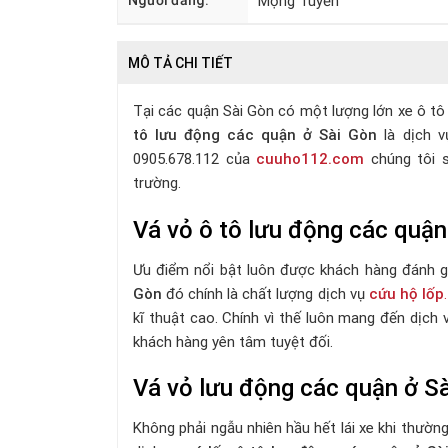
Người đăng:
Mộng Tuyền
MÔ TẢ CHI TIẾT
Tại các quận Sài Gòn có một lượng lớn xe ô tô 
tô
l
ư
u
độ
ng c
á
c qu
ậ
n
ở
S
à
i G
ò
n
là dịch v
0905.678.112 của
cuuho112.com
chúng tôi s
trường.
Vá vỏ ô tô lưu động các quận
Ưu điểm nổi bật luôn được khách hàng đánh g
Gòn
đó chính là chất lượng dịch vụ
cứu hộ lốp
.
kĩ thuật cao. Chính vì thế luôn mang đến dịch 
khách hàng yên tâm tuyệt đối.
Vá vỏ lưu động các quận ở Sà
Không phải ngẫu nhiên hầu hết lái xe khi thườn