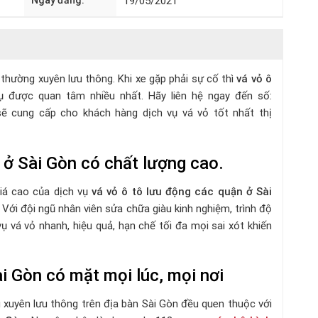
Ngày đăng:
19/05/2021
thường xuyên lưu thông. Khi xe gặp phải sự cố thì
v
á
v
ỏ ô
ụ được quan tâm nhiều nhất. Hãy liên hệ ngay đến số:
ẽ cung cấp cho khách hàng dịch vụ vá vỏ tốt nhất thị
 ở Sài Gòn có chất lượng cao.
iá cao của dịch vụ
vá vỏ ô tô lưu động các quận ở Sài
Với đội ngũ nhân viên sửa chữa giàu kinh nghiệm, trình độ
vụ vá vỏ nhanh, hiệu quả, hạn chế tối đa mọi sai xót khiến
i Gòn có mặt mọi lúc, mọi nơi
g xuyên lưu thông trên địa bàn Sài Gòn đều quen thuộc với