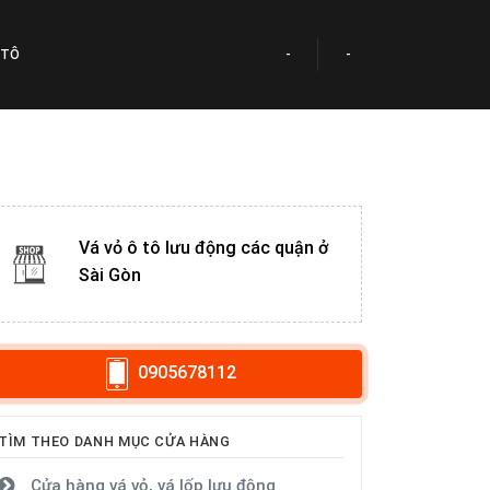
 TÔ
-
-
Vá vỏ ô tô lưu động các quận ở
Sài Gòn
0905678112
TÌM THEO DANH MỤC CỬA HÀNG
Cửa hàng vá vỏ, vá lốp lưu động