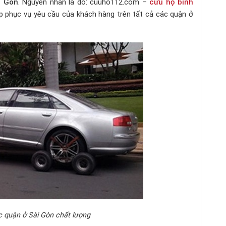
i Gòn
. Nguyên nhân là do: cuuho112.com –
cứu hộ bình
ếp phục vụ yêu cầu của khách hàng trên tất cả các quận ở
 quận ở Sài Gòn chất lượng