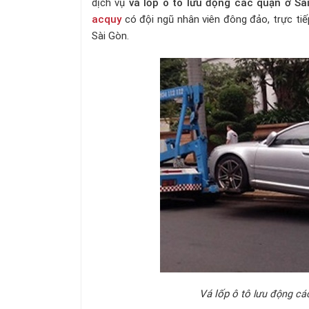
dịch vụ
vá lốp ô tô lưu động các quận ở Sà
acquy
có đội ngũ nhân viên đông đảo, trực ti
Sài Gòn.
Vá lốp ô tô
lưu động các