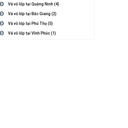
Vá vỏ lốp tại Quảng Ninh (4)
Vá vỏ lốp tại Bắc Giang (2)
Vá vỏ lốp tại Phú Thọ (5)
Vá vỏ lốp tại Vĩnh Phúc (1)
Vá vỏ lốp tại Bắc Ninh (3)
Vá vỏ lốp tại Hải Dương (1)
Vá vỏ lốp tại Hải Phòng (2)
Vá vỏ lốp tại Hưng Yên (5)
Vá vỏ lốp tại Thái Bình (1)
Vá vỏ lốp tại Hà Nam (7)
Vá vỏ lốp tại Nam Định (5)
Vá vỏ lốp tại Thanh Hóa (4)
Vá vỏ lốp tại Nghệ An (8)