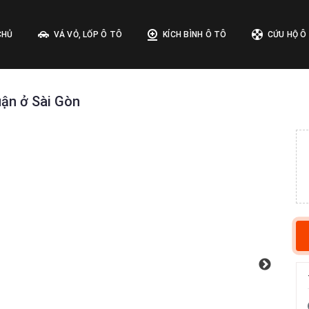
CHỦ
VÁ VỎ, LỐP Ô TÔ
KÍCH BÌNH Ô TÔ
CỨU HỘ Ô
uận ở Sài Gòn