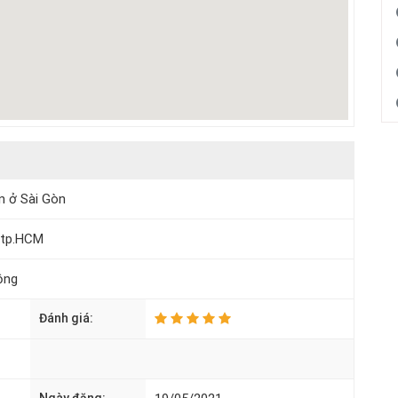
n ở Sài Gòn
0 tp.HCM
ộng
Đánh giá: