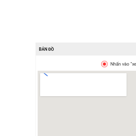
BẢN ĐỒ
Nhấn vào "xe