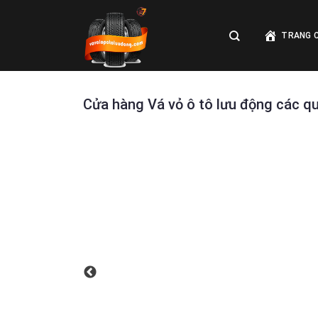
Skip
to
TRANG 
content
Cửa hàng Vá vỏ ô tô lưu động các q