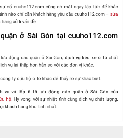
p sự cố cuuho112.com cũng có mặt ngay lập tức để khắc
n cảnh nào chỉ cần khách hàng yêu cầu cuuho112.com –
sửa
hàng xử lí vấn đề.
 quận ở Sài Gòn tại cuuho112.com
 lưu động các quận ở Sài Gòn,
dịch vụ kéo xe ô tô
chất
dịch vụ lại thấp hơn hẳn so với các đơn vị khác.
ông ty cứu hộ ô tô khác để thấy rõ sự khác biệt.
ch
vụ vá lốp ô tô lưu động các quận ở Sài Gòn
của
ứu hộ
. Hy vọng, với sự nhiệt tình cùng dịch vụ chất lượng,
ọi khách hàng khó tính nhất.