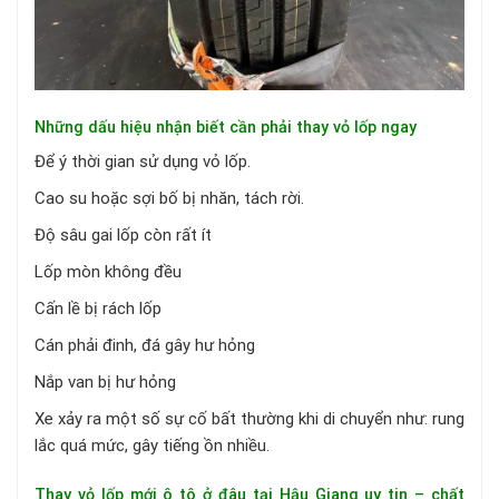
Những dấu hiệu nhận biết cần phải thay vỏ lốp ngay
Để ý thời gian sử dụng vỏ lốp.
Cao su hoặc sợi bố bị nhăn, tách rời.
Độ sâu gai lốp còn rất ít
Lốp mòn không đều
Cấn lề bị rách lốp
Cán phải đinh, đá gây hư hỏng
Nắp van bị hư hỏng
Xe xảy ra một số sự cố bất thường khi di chuyển như: rung
lắc quá mức, gây tiếng ồn nhiều.
Thay vỏ lốp mới ô tô ở đâu tại Hậu Giang uy tin – chất