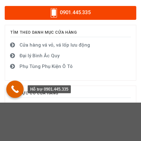
0901.445.335
TÌM THEO DANH MỤC CỬA HÀNG
Cửa hàng vá vỏ, vá lốp lưu động
Đại lý Bình Ắc Quy
Phụ Tùng Phụ Kiện Ô Tô
Hỗ trợ 0901.445.335
KHU VỰC CÓ CỬA HÀNG
Vá vỏ lốp tại Hà Nội (7)
Vá vỏ lốp tại Hà Giang (2)
Vá vỏ lốp tại Cao Bằng (1)
Vá vỏ lốp tại Tuyên Quang (2)