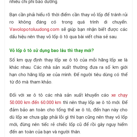
nhiều chi phí bảo dưỡng.
Bạn cần phải hiểu rõ thời điểm cần thay vỏ lốp để tránh rủi
ro không đáng có trong quá trình di chuyển.
Vavolopotoluudong.com
sẽ giúp bạn nhận biết được các
dấu hiệu nên thay vỏ lốp ô tô qua bài viết chia sẻ sau.
Vỏ lốp ô tô sử dụng bao lâu thì thay mới?
Số km quy định thay lốp xe ô tô của mỗi hãng lốp xe là
khác nhau. Các nhà sản xuất thường đưa ra số km giới
hạn cho hãng lốp xe của mình. Để người tiêu dùng có thể
từ đó mà tham khảo.
Đối với xe ô tô các nhà sản xuất khuyến cáo
xe chạy
50.000 km đến 60.000 km
thì nên thay lốp xe ô tô mới. Để
đảm bảo an toàn cho tổng thể xe ô tô, đến hạn này cho
dù lốp xe chưa gặp phải lỗi gì thì bạn cũng nên thay vỏ lốp
mới, đừng nên tiếc rẻ chiếc lốp cũ để rồi gây nguy hiểm
đến an toàn của bạn và người thân.