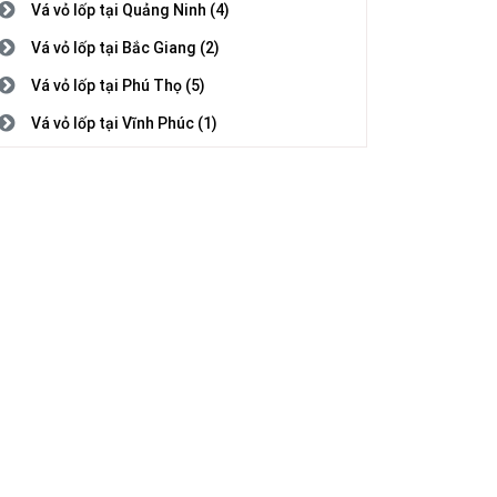
Vá vỏ lốp tại Quảng Ninh (4)
Vá vỏ lốp tại Bắc Giang (2)
Vá vỏ lốp tại Phú Thọ (5)
Vá vỏ lốp tại Vĩnh Phúc (1)
Vá vỏ lốp tại Bắc Ninh (3)
Vá vỏ lốp tại Hải Dương (1)
Vá vỏ lốp tại Hải Phòng (2)
Vá vỏ lốp tại Hưng Yên (5)
Vá vỏ lốp tại Thái Bình (1)
Vá vỏ lốp tại Hà Nam (7)
Vá vỏ lốp tại Nam Định (5)
Vá vỏ lốp tại Thanh Hóa (4)
Vá vỏ lốp tại Nghệ An (8)