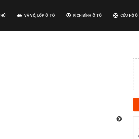
CHỦ
VÁ VỎ, LỐP Ô TÔ
KÍCH BÌNH Ô TÔ
CỨU HỘ Ô