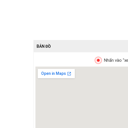
BẢN ĐỒ
Nhấn vào "xe