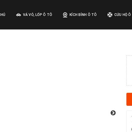
CHỦ
VÁ VỎ, LỐP Ô TÔ
KÍCH BÌNH Ô TÔ
CỨU HỘ Ô