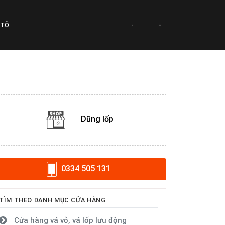
 TÔ
-
-
Dũng lốp
0334 505 131
TÌM THEO DANH MỤC CỬA HÀNG
Cửa hàng vá vỏ, vá lốp lưu động