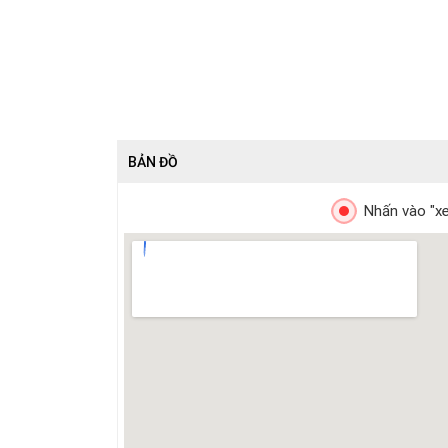
BẢN ĐỒ
Nhấn vào "xe