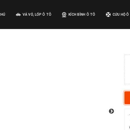
CHỦ
VÁ VỎ, LỐP Ô TÔ
KÍCH BÌNH Ô TÔ
CỨU HỘ Ô