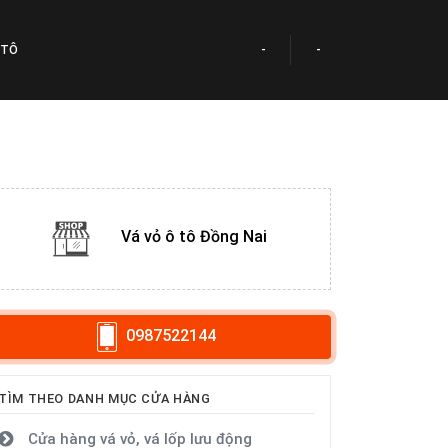
 TÔ
-
-
Vá vỏ ô tô Đồng Nai
0987522144
TÌM THEO DANH MỤC CỬA HÀNG
Cửa hàng vá vỏ, vá lốp lưu động