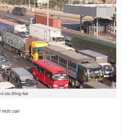
vỏ oto Đồng Nai
 ở mức cao