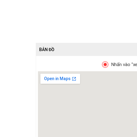
BẢN ĐỒ
Nhấn vào "xe