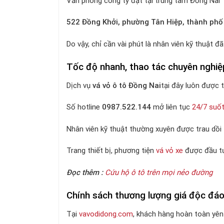
Văn phòng công ty đặt tại trung tâm Đồng Nai
522 Đồng Khởi, phường Tân Hiệp, thành phố
Do vậy, chỉ cần vài phút là nhân viên kỹ thuật 
Tốc độ nhanh, thao tác chuyên nghiệ
Dịch vụ
vá vỏ ô tô Đồng Nai
tại đây luôn được 
Số hotline
0987.522.144
mở liên tục
24/7 suốt
Nhân viên kỹ thuật thường xuyên được trau dồi
Trang thiết bị, phương tiện
vá vỏ xe
được đầu tư,
Đọc thêm :
Cứu hộ ô tô trên mọi nẻo đường
Chính sách thương lượng giá độc đá
Tại
vavodidong.com
, khách hàng hoàn toàn yên