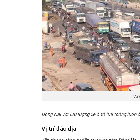
Vá 
Đồng Nai với lưu lượng xe ô tô lưu thông luôn
Vị trí đắc địa