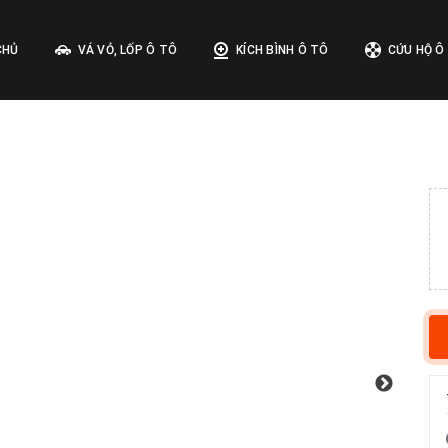
CHỦ
VÁ VỎ, LỐP Ô TÔ
KÍCH BÌNH Ô TÔ
CỨU HỘ Ô