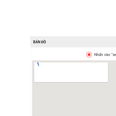
BẢN ĐỒ
Nhấn vào "xe