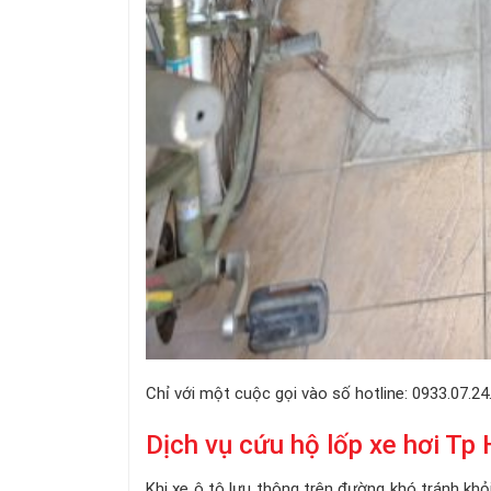
Chỉ với một cuộc gọi vào số hotline: 0933.07.24
Dịch vụ cứu hộ lốp xe hơi Tp
Khi xe ô tô lưu thông trên đường khó tránh khỏi