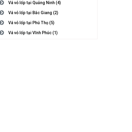
Vá vỏ lốp tại Quảng Ninh (4)
Vá vỏ lốp tại Bắc Giang (2)
Vá vỏ lốp tại Phú Thọ (5)
Vá vỏ lốp tại Vĩnh Phúc (1)
Vá vỏ lốp tại Bắc Ninh (3)
Vá vỏ lốp tại Hải Dương (1)
Vá vỏ lốp tại Hải Phòng (2)
Vá vỏ lốp tại Hưng Yên (5)
Vá vỏ lốp tại Thái Bình (1)
Vá vỏ lốp tại Hà Nam (7)
Vá vỏ lốp tại Nam Định (5)
Vá vỏ lốp tại Thanh Hóa (4)
Vá vỏ lốp tại Nghệ An (8)