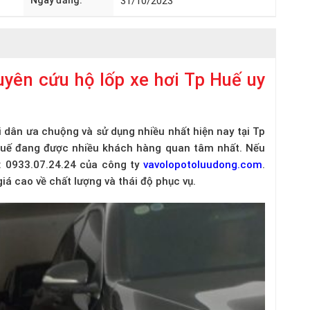
Ngày đăng:
31/10/2023
uyên cứu hộ lốp xe hơi Tp Huế uy
i dân ưa chuộng và sử dụng nhiều nhất hiện nay tại Tp
 Huế đang được nhiều khách hàng quan tâm nhất. Nếu
e: 0933.07.24.24 của công ty
vavolopotoluudong.com
.
iá cao về chất lượng và thái độ phục vụ.