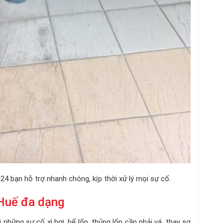
.24 bạn hỗ trợ nhanh chóng, kịp thời xử lý mọi sự cố.
 Huế đa dạng
 những sự cố xì hơi, bể lốp, thủng lốp cần phải vá, thay sơ