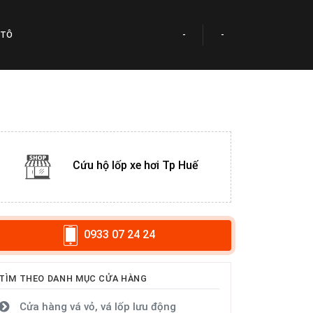
 TÔ
-
-
Cứu hộ lốp xe hơi Tp Huế
0933 07 24 24
TÌM THEO DANH MỤC CỬA HÀNG
Cửa hàng vá vỏ, vá lốp lưu động