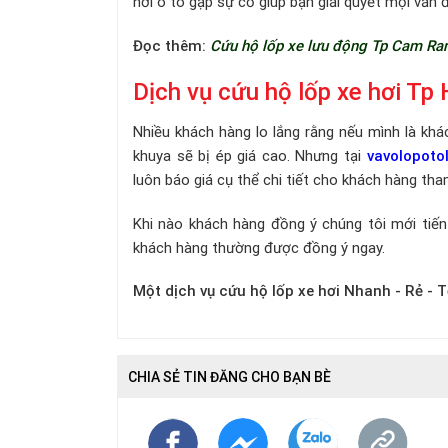
nơi ô tô gặp sự cố giúp bạn giải quyết mọi vấn đ
Đọc thêm:
Cứu hộ lốp xe lưu động Tp Cam Ra
Dịch vụ cứu hộ lốp xe hơi Tp 
Nhiều khách hàng lo lắng rằng nếu mình là khác
khuya sẽ bị ép giá cao. Nhưng tại
vavolopot
luôn báo giá cụ thể chi tiết cho khách hàng th
Khi nào khách hàng đồng ý chúng tôi mới tiế
khách hàng thường được đồng ý ngay.
Một dịch vụ cứu hộ lốp xe hơi Nhanh - Rẻ - Tố
CHIA SẺ TIN ĐĂNG CHO BẠN BÈ