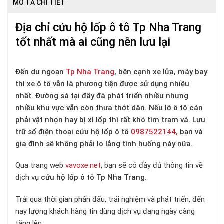
MÔ TẢ CHI TIẾT
Địa chỉ cứu hộ lốp ô tô Tp Nha Trang
tốt nhất mà ai cũng nên lưu lại
Đến du ngoạn
Tp Nha Trang
, bên cạnh xe lửa, máy bay
thì xe ô tô vẫn là phương tiện được sử dụng nhiều
nhất. Đường sá tại đây đã phát triển nhiều nhưng
nhiều khu vực vẫn còn thưa thớt dân. Nếu lỡ ô tô cán
phải vật nhọn hay bị xì lốp thì rất khó tìm trạm vá. Lưu
trữ số điện thoại cứu hộ lốp ô tô
0987522144,
bạn và
gia đình sẽ không phải lo lắng tình huống này nữa.
Qua trang web
vavoxe.net
, bạn sẽ có đầy đủ thông tin về
dịch vụ
cứu hộ lốp ô tô Tp Nha Trang
.
Trải qua thời gian phấn đấu, trải nghiệm và phát triển, đến
nay lượng khách hàng tin dùng dịch vụ đang ngày càng
tăng lên.