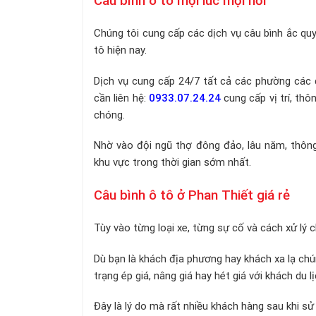
Câu bình ô tô mọi lúc mọi nơi
Chúng tôi cung cấp các dịch vụ câu bình ắc quy,
tô hiện nay.
Dịch vụ cung cấp 24/7 tất cả các phường các 
cần liên hệ:
0933.07.24.24
cung cấp vị trí, thô
chóng.
Nhờ vào đội ngũ thợ đông đảo, lâu năm, thông
khu vực trong thời gian sớm nhất.
Câu bình ô tô ở Phan Thiết giá rẻ
Tùy vào từng loại xe, từng sự cố và cách xử lý 
Dù bạn là khách địa phương hay khách xa lạ chú
trạng ép giá, nâng giá hay hét giá với khách du lị
Đây là lý do mà rất nhiều khách hàng sau khi sử 