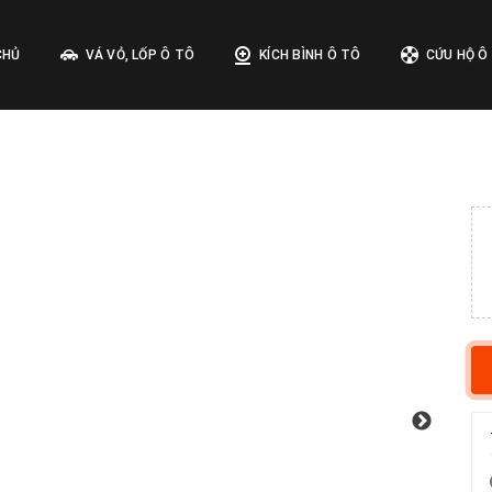
CHỦ
VÁ VỎ, LỐP Ô TÔ
KÍCH BÌNH Ô TÔ
CỨU HỘ Ô