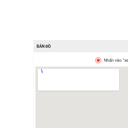
BẢN ĐỒ
Nhấn vào "xe