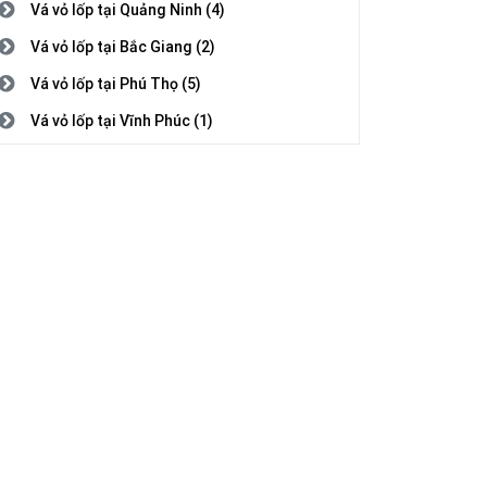
Vá vỏ lốp tại Quảng Ninh (4)
Vá vỏ lốp tại Bắc Giang (2)
Vá vỏ lốp tại Phú Thọ (5)
Vá vỏ lốp tại Vĩnh Phúc (1)
Vá vỏ lốp tại Bắc Ninh (3)
Vá vỏ lốp tại Hải Dương (1)
Vá vỏ lốp tại Hải Phòng (2)
Vá vỏ lốp tại Hưng Yên (5)
Vá vỏ lốp tại Thái Bình (1)
Vá vỏ lốp tại Hà Nam (7)
Vá vỏ lốp tại Nam Định (5)
Vá vỏ lốp tại Thanh Hóa (4)
Vá vỏ lốp tại Nghệ An (8)