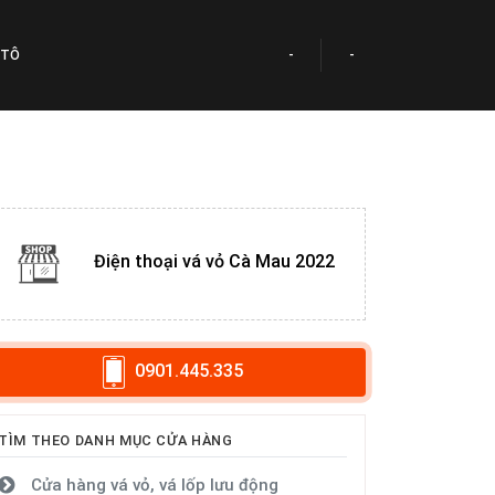
 TÔ
-
-
Điện thoại vá vỏ Cà Mau 2022
0901.445.335
TÌM THEO DANH MỤC CỬA HÀNG
Cửa hàng vá vỏ, vá lốp lưu động