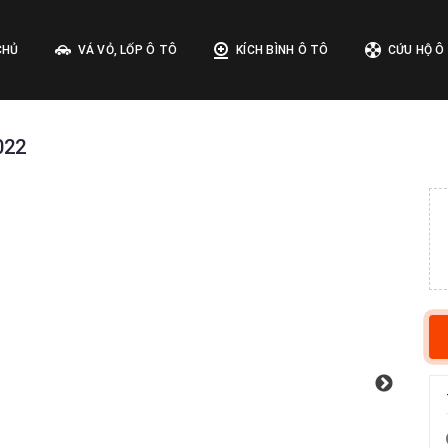
CHỦ
VÁ VỎ, LỐP Ô TÔ
KÍCH BÌNH Ô TÔ
CỨU HỘ Ô
022