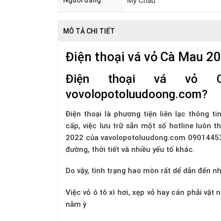
Người đăng:
Mỹ Châu
MÔ TẢ CHI TIẾT
Điện thoại vá vỏ Cà Mau 2
Điện thoại vá vỏ
vovolopotoluudoong.com?
Điện thoại là phương tiện liên lạc thông ti
cấp, việc lưu trữ sẵn một số hotline luôn t
2022
của vavolopotoluudong.com 0901445
đường, thời tiết và nhiều yếu tố khác.
Do vậy, tình trạng hao mòn rất dể dẫn đến n
Việc vỏ ô tô xì hơi, xẹp vỏ hay cán phải vật
nằm ỳ