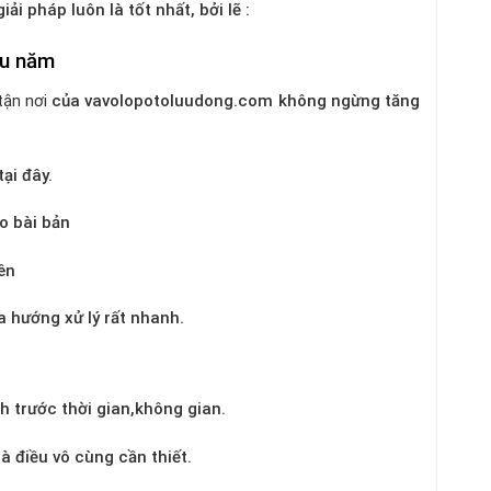
iải pháp luôn là tốt nhất, bởi lẽ :
âu năm
tận nơi
của vavolopotoluudong.com không ngừng tăng
tại đây.
o bài bản
ên
a hướng xử lý rất nhanh.
nh trước thời gian,không gian.
là điều vô cùng cần thiết.