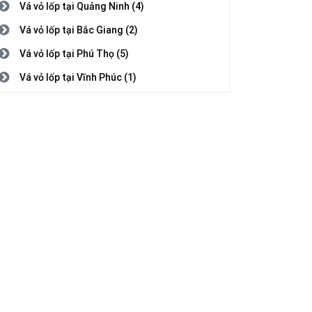
Vá vỏ lốp tại Quảng Ninh (4)
Vá vỏ lốp tại Bắc Giang (2)
Vá vỏ lốp tại Phú Thọ (5)
Vá vỏ lốp tại Vĩnh Phúc (1)
Vá vỏ lốp tại Bắc Ninh (3)
Vá vỏ lốp tại Hải Dương (1)
Vá vỏ lốp tại Hải Phòng (2)
Vá vỏ lốp tại Hưng Yên (5)
Vá vỏ lốp tại Thái Bình (1)
Vá vỏ lốp tại Hà Nam (7)
Vá vỏ lốp tại Nam Định (5)
Vá vỏ lốp tại Thanh Hóa (4)
Vá vỏ lốp tại Nghệ An (8)