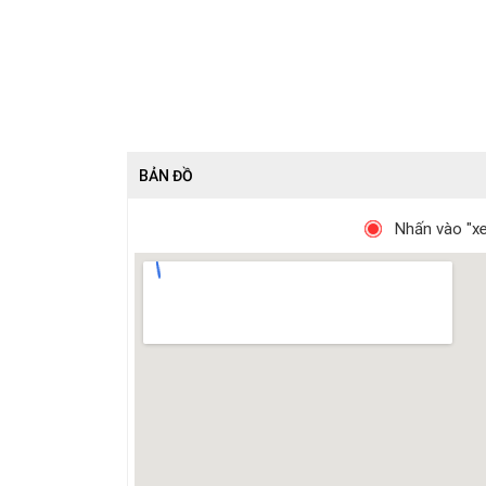
BẢN ĐỒ
Nhấn vào "xe