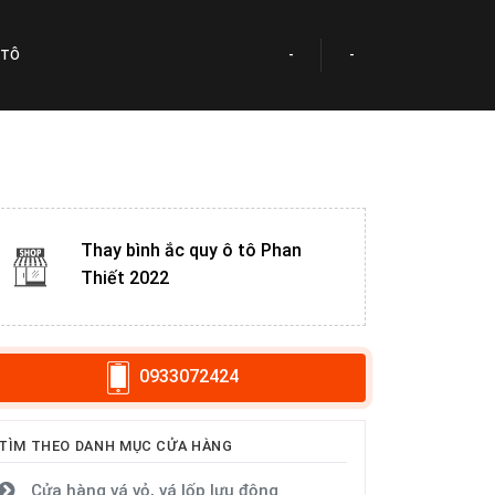
 TÔ
-
-
Thay bình ắc quy ô tô Phan
Thiết 2022
0933072424
TÌM THEO DANH MỤC CỬA HÀNG
Cửa hàng vá vỏ, vá lốp lưu động