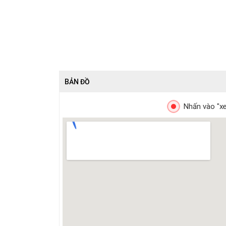
BẢN ĐỒ
Nhấn vào "xe