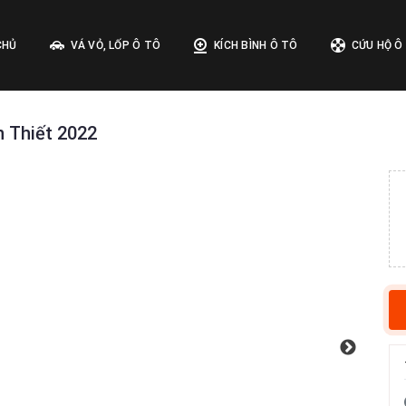
CHỦ
VÁ VỎ, LỐP Ô TÔ
KÍCH BÌNH Ô TÔ
CỨU HỘ Ô
n Thiết 2022