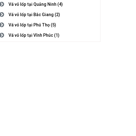
Vá vỏ lốp tại Quảng Ninh (4)
Vá vỏ lốp tại Bắc Giang (2)
Vá vỏ lốp tại Phú Thọ (5)
Vá vỏ lốp tại Vĩnh Phúc (1)
Vá vỏ lốp tại Bắc Ninh (3)
Vá vỏ lốp tại Hải Dương (1)
Vá vỏ lốp tại Hải Phòng (2)
Vá vỏ lốp tại Hưng Yên (5)
Vá vỏ lốp tại Thái Bình (1)
Vá vỏ lốp tại Hà Nam (7)
Vá vỏ lốp tại Nam Định (5)
Vá vỏ lốp tại Thanh Hóa (4)
Vá vỏ lốp tại Nghệ An (8)