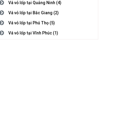
Vá vỏ lốp tại Quảng Ninh (4)
Vá vỏ lốp tại Bắc Giang (2)
Vá vỏ lốp tại Phú Thọ (5)
Vá vỏ lốp tại Vĩnh Phúc (1)
Vá vỏ lốp tại Bắc Ninh (3)
Vá vỏ lốp tại Hải Dương (1)
Vá vỏ lốp tại Hải Phòng (2)
Vá vỏ lốp tại Hưng Yên (5)
Vá vỏ lốp tại Thái Bình (1)
Vá vỏ lốp tại Hà Nam (7)
Vá vỏ lốp tại Nam Định (5)
Vá vỏ lốp tại Thanh Hóa (4)
Vá vỏ lốp tại Nghệ An (8)