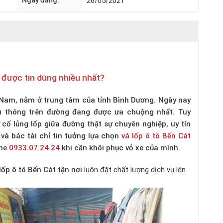
Ngày đăng:
26/05/2021
u được tin dùng nhiều nhất?
a Nam, nằm ở trung tâm của tỉnh Bình Dương. Ngày nay
u thông trên đường đang được ưa chuộng nhất. Tuy
ự cố lủng lốp giữa đường thật sự chuyên nghiệp, uy tín
e và bác tài chỉ tin tưởng lựa chọn
vá lốp ô tô Bến Cát
ine
0933.07.24.24
khi cần khôi phục vỏ xe của mình.
lốp ô tô Bến Cát tận nơi
luôn đặt chất lượng dịch vụ lên