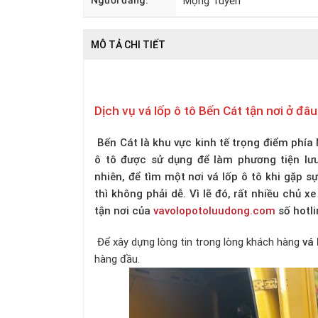
Người đăng:
Mộng Tuyền
MÔ TẢ CHI TIẾT
Dịch vụ vá lốp ô tô Bến Cát tận nơi ở đâ
Bến Cát là khu vực kinh tế trọng điểm phí
ô tô được sử dụng để làm phương tiện lư
nhiên, để tìm một nơi vá lốp ô tô khi gặp s
thì không phải dễ. Vì lẽ đó, rất nhiều chủ x
tận nơi của
vavolopotoluudong.com
số hotl
Để xây dựng lòng tin trong lòng khách hàng
vá 
hàng đầu.