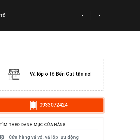
 TÔ
-
-
Vá lốp ô tô Bến Cát tận nơi
0933072424
TÌM THEO DANH MỤC CỬA HÀNG
Cửa hàng vá vỏ, vá lốp lưu động