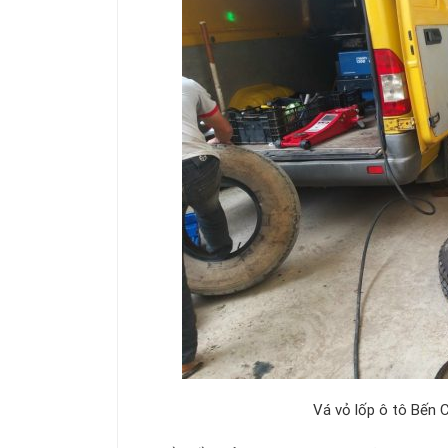
Vá vỏ lốp ô tô Bến Cát uy tí