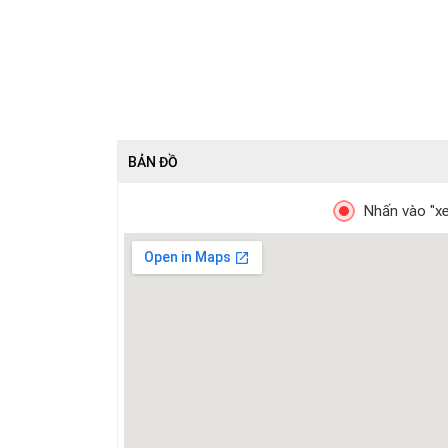
BẢN ĐỒ
Nhấn vào "xe