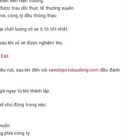
ân viên hiện trường.
ược trau dồi thực tế thường xuyên.
ơi, công ty đều thông thạo
 chất lượng vỏ xe ô tô tốt nhất.
au khi vỏ xe được nghiệm thu.
 Cát.
u nơi, sau khi đến với
vavolopotoluudong.com
đều đánh
 ngay từ khi thành lập.
ế chủ động trong việc:
 muốn
 phía công ty.