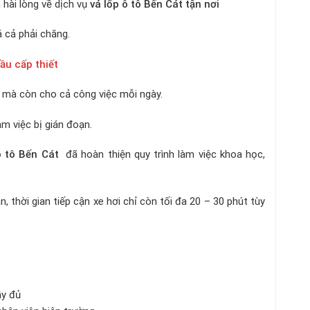
hài lòng về dịch vụ
vá lốp ô tô Bến Cát tận nơi
á cả phải chăng.
ầu cấp thiết
mà còn cho cả công việc mỗi ngày.
 việc bị gián đoạn.
ô tô Bến Cát
đã hoàn thiện quy trình làm việc khoa học,
hời gian tiếp cận xe hơi chỉ còn tối đa 20 – 30 phút tùy
ầy đủ