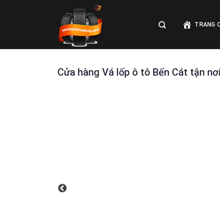
Skip
to
TRANG 
content
Cửa hàng Vá lốp ô tô Bến Cát tận nơ