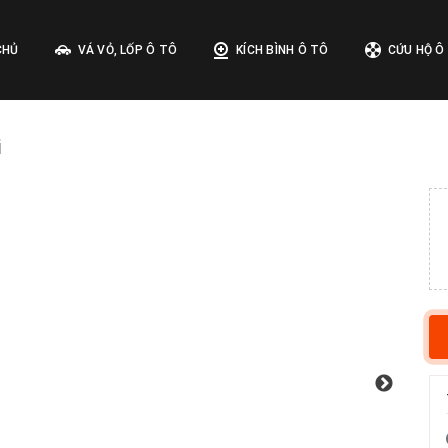
CHỦ
VÁ VỎ, LỐP Ô TÔ
KÍCH BÌNH Ô TÔ
CỨU HỘ Ô
i