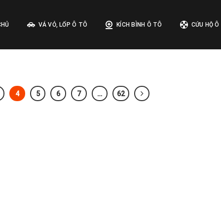
CHỦ
VÁ VỎ, LỐP Ô TÔ
KÍCH BÌNH Ô TÔ
CỨU HỘ Ô
4
5
6
7
…
62